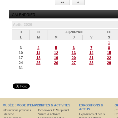
<<
<
CALENDRIER
Août, 2026
<
<<
Aujourd'hui
>>
L
M
M
J
V
S
1
3
4
5
6
7
8
10
11
12
13
14
15
17
18
19
20
21
22
24
25
26
27
28
29
31
MUSÉE : MODE D’EMPLOI
VISITES & ACTIVITES
EXPOSITIONS &
G
ACTUS
Informations pratiques
Découvrez le Scriptorial
Ch
Billetterie
Visites & activités
Expositions et actus
Co