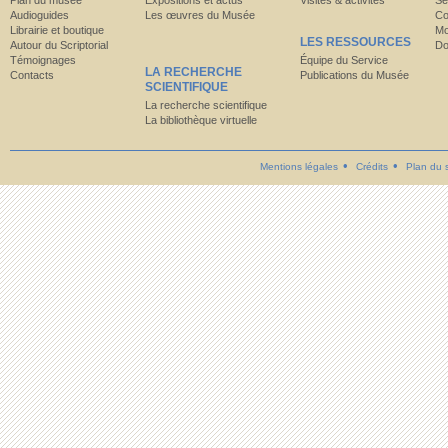
Plan du musée
Expositions et actus
Visites & activités
Se
Audioguides
Les œuvres du Musée
Co
Librairie et boutique
Mo
LES RESSOURCES
Autour du Scriptorial
Do
Témoignages
Équipe du Service
LA RECHERCHE
Contacts
Publications du Musée
SCIENTIFIQUE
La recherche scientifique
La bibliothèque virtuelle
Mentions légales
Crédits
Plan du s