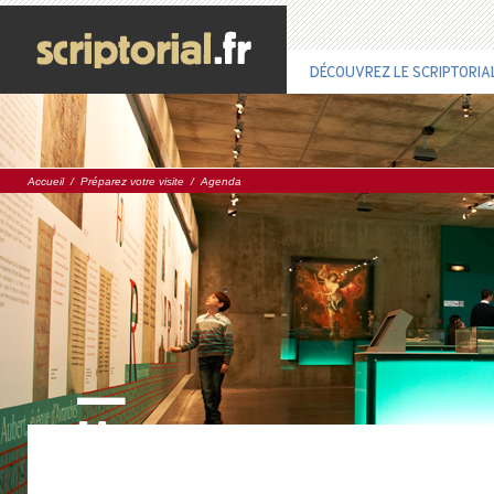
DÉCOUVREZ LE SCRIPTORIA
Accueil
/
Préparez votre visite
/
Agenda