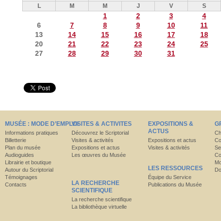
L
M
M
J
V
S
1
2
3
4
6
7
8
9
10
11
13
14
15
16
17
18
20
21
22
23
24
25
27
28
29
30
31
MUSÉE : MODE D’EMPLOI
VISITES & ACTIVITES
EXPOSITIONS &
G
ACTUS
Informations pratiques
Découvrez le Scriptorial
Ch
Billetterie
Visites & activités
Expositions et actus
Co
Plan du musée
Expositions et actus
Visites & activités
Se
Audioguides
Les œuvres du Musée
Co
Librairie et boutique
Mo
LES RESSOURCES
Autour du Scriptorial
Do
Témoignages
Équipe du Service
LA RECHERCHE
Contacts
Publications du Musée
SCIENTIFIQUE
La recherche scientifique
La bibliothèque virtuelle