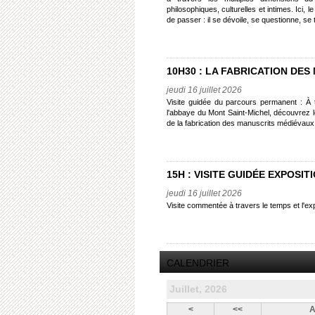
philosophiques, culturelles et intimes. Ici,
de passer : il se dévoile, se questionne, se
10H30 : LA FABRICATION DE
jeudi 16 juillet 2026
Visite guidée du parcours permanent : À t
l'abbaye du Mont Saint-Michel, découvrez 
de la fabrication des manuscrits médiévaux
15H : VISITE GUIDÉE EXPOSI
jeudi 16 juillet 2026
Visite commentée à travers le temps et l'ex
CALENDRIER
Juillet, 2026
<
<<
A