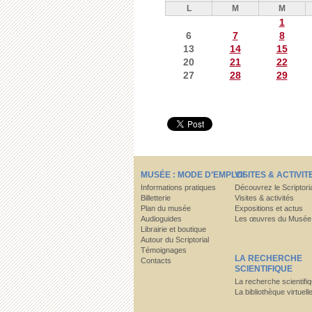
L
M
M
1
6
7
8
13
14
15
20
21
22
27
28
29
MUSÉE : MODE D’EMPLOI
VISITES & ACTIVIT
Informations pratiques
Découvrez le Scriptori
Billetterie
Visites & activités
Plan du musée
Expositions et actus
Audioguides
Les œuvres du Musée
Librairie et boutique
Autour du Scriptorial
Témoignages
LA RECHERCHE
Contacts
SCIENTIFIQUE
La recherche scientifi
La bibliothèque virtuell