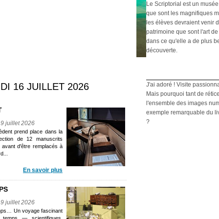
Le Scriptorial est un musée
que sont les magnifiques m
les élèves devraient venir d
patrimoine que sont l'art de 
dans ce qu'elle a de plus b
découverte.
I 16 JUILLET 2026
J'ai adoré ! Visite passionn
Mais pourquoi tant de rétic
l'ensemble des images numé
T
exemple remarquable du livre
?
9 juillet 2026
èdent prend place dans la
lection de 12 manuscrits
, avant d'être remplacés à
d...
En savoir plus
PS
9 juillet 2026
temps… Un voyage fascinant
 temps — scientifiques,