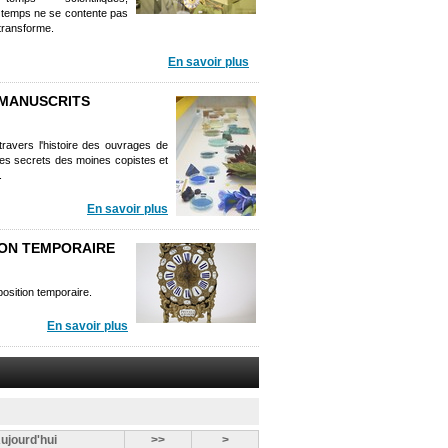
 le temps ne se contente pas
 transforme.
En savoir plus
S MANUSCRITS
ravers l'histoire des ouvrages de
les secrets des moines copistes et
.
En savoir plus
TION TEMPORAIRE
position temporaire.
En savoir plus
ujourd'hui
>>
>