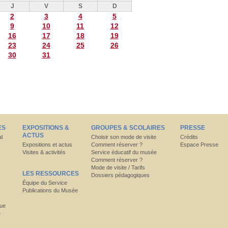
J
V
S
D
2
3
4
5
9
10
11
12
16
17
18
19
23
24
25
26
30
31
ES
EXPOSITIONS &
GROUPES & SCOLAIRES
PRESSE
ACTUS
al
Choisir son mode de visite
Crédits
Expositions et actus
Comment réserver ?
Espace Presse
Visites & activités
Service éducatif du musée
Comment réserver ?
Mode de visite / Tarifs
LES RESSOURCES
Dossiers pédagogiques
Équipe du Service
Publications du Musée
que
e