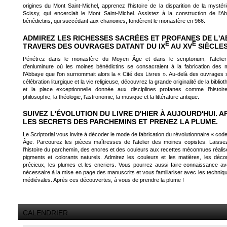
origines du Mont Saint-Michel, apprenez l'histoire de la disparition de la mystér
Scissy, qui encerclait le Mont Saint-Michel. Assistez à la construction de l'A
bénédictins, qui succédant aux chanoines, fondèrent le monastère en 966.
ADMIREZ LES RICHESSES SACRÉES ET PROFANES DE L'A
E
E
TRAVERS DES OUVRAGES DATANT DU IX
AU XV
SIÈCLE
Pénétrez dans le monastère du Moyen Âge et dans le scriptorium, l’atelie
d’enluminure où les moines bénédictins se consacraient à la fabrication des 
l’Abbaye que l’on surnommait alors la « Cité des Livres ». Au-delà des ouvrages su
célébration liturgique et la vie religieuse, découvrez la grande originalité de la bibli
et la place exceptionnelle donnée aux disciplines profanes comme l'histoire,
philosophie, la théologie, l'astronomie, la musique et la littérature antique.
SUIVEZ L'ÉVOLUTION DU LIVRE D'HIER À AUJOURD'HUI. 
LES SECRETS DES PARCHEMINS ET PRENEZ LA PLUME.
Le Scriptorial vous invite à décoder le mode de fabrication du révolutionnaire « co
Âge. Parcourez les pièces maîtresses de l'atelier des moines copistes. Laisse
l'histoire du parchemin, des encres et des couleurs aux recettes méconnues réali
pigments et colorants naturels. Admirez les couleurs et les matières, les déc
précieux, les plumes et les encriers. Vous pourrez aussi faire connaissance av
nécessaire à la mise en page des manuscrits et vous familiariser avec les techniqu
médiévales. Après ces découvertes, à vous de prendre la plume !
CALENDRIER