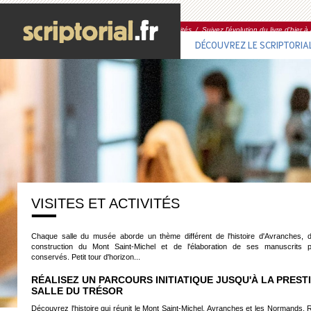
Accueil
/
Découvrez le Scriptorial
/
Visites & activités
/
Suivez l'évolution du livre d'hier à
DÉCOUVREZ LE SCRIPTORIA
VISITES ET ACTIVITÉS
Chaque salle du musée aborde un thème différent de l'histoire d'Avranches, du
construction du Mont Saint-Michel et de l'élaboration de ses manuscrits 
conservés. Petit tour d'horizon...
RÉALISEZ UN PARCOURS INITIATIQUE JUSQU'À LA PREST
SALLE DU TRÉSOR
Découvrez l'histoire qui réunit le Mont Saint-Michel, Avranches et les Normands.