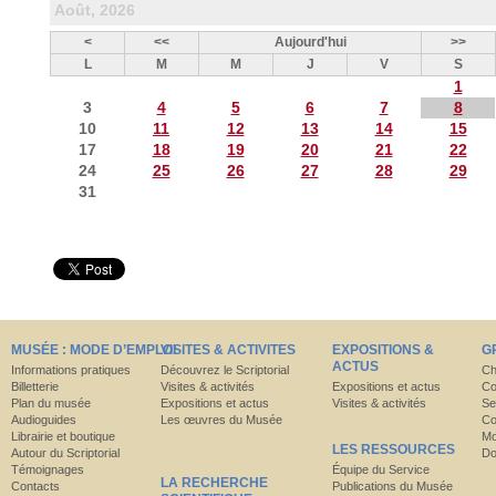
Août, 2026
<
<<
Aujourd'hui
>>
L
M
M
J
V
S
1
3
4
5
6
7
8
10
11
12
13
14
15
17
18
19
20
21
22
24
25
26
27
28
29
31
MUSÉE : MODE D’EMPLOI
VISITES & ACTIVITES
EXPOSITIONS &
G
ACTUS
Informations pratiques
Découvrez le Scriptorial
Ch
Billetterie
Visites & activités
Expositions et actus
Co
Plan du musée
Expositions et actus
Visites & activités
Se
Audioguides
Les œuvres du Musée
Co
Librairie et boutique
Mo
LES RESSOURCES
Autour du Scriptorial
Do
Témoignages
Équipe du Service
LA RECHERCHE
Contacts
Publications du Musée