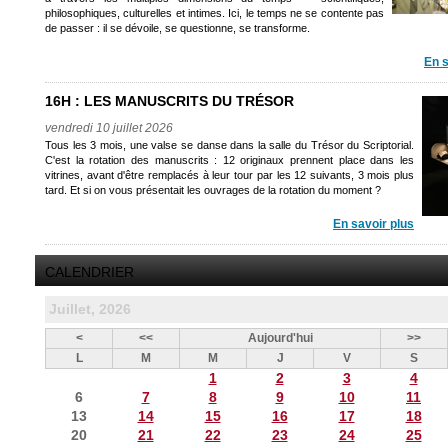
philosophiques, culturelles et intimes. Ici, le temps ne se contente pas
de passer : il se dévoile, se questionne, se transforme.
En s
16H : LES MANUSCRITS DU TRÉSOR
vendredi 10 juillet 2026
Tous les 3 mois, une valse se danse dans la salle du Trésor du Scriptorial.
C'est la rotation des manuscrits : 12 originaux prennent place dans les
vitrines, avant d'être remplacés à leur tour par les 12 suivants, 3 mois plus
tard. Et si on vous présentait les ouvrages de la rotation du moment ?
En savoir plus
CALENDRIER
Juillet, 2026
<
<<
Aujourd'hui
>>
L
M
M
J
V
S
1
2
3
4
6
7
8
9
10
11
13
14
15
16
17
18
20
21
22
23
24
25