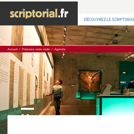
DÉCOUVREZ LE SCRIPTORIA
Accueil
/
Préparez votre visite
/
Agenda