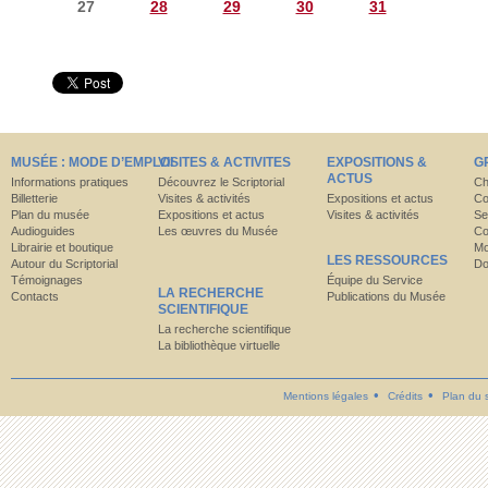
27
28
29
30
31
MUSÉE : MODE D’EMPLOI
VISITES & ACTIVITES
EXPOSITIONS &
G
ACTUS
Informations pratiques
Découvrez le Scriptorial
Ch
Billetterie
Visites & activités
Expositions et actus
Co
Plan du musée
Expositions et actus
Visites & activités
Se
Audioguides
Les œuvres du Musée
Co
Librairie et boutique
Mo
LES RESSOURCES
Autour du Scriptorial
Do
Témoignages
Équipe du Service
LA RECHERCHE
Contacts
Publications du Musée
SCIENTIFIQUE
La recherche scientifique
La bibliothèque virtuelle
Mentions légales
Crédits
Plan du s