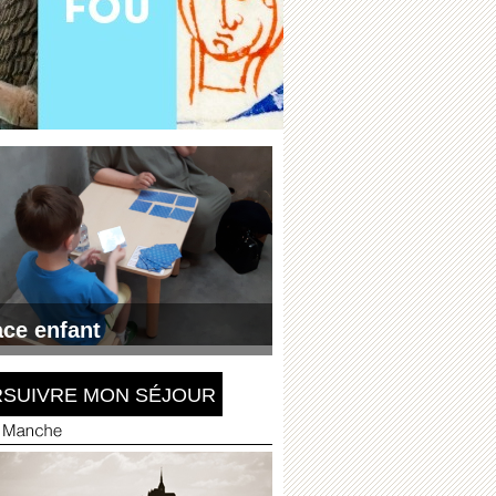
ce enfant
atuits et coloriages en ligne.
vais m'amuser !
SUIVRE MON SÉJOUR