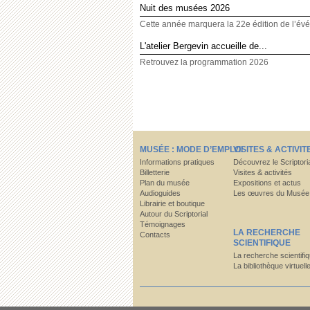
Nuit des musées 2026
Cette année marquera la 22e édition de l’év
L'atelier Bergevin accueille de...
Retrouvez la programmation 2026
MUSÉE : MODE D’EMPLOI
VISITES & ACTIVIT
Informations pratiques
Découvrez le Scriptori
Billetterie
Visites & activités
Plan du musée
Expositions et actus
Audioguides
Les œuvres du Musée
Librairie et boutique
Autour du Scriptorial
Témoignages
LA RECHERCHE
Contacts
SCIENTIFIQUE
La recherche scientifi
La bibliothèque virtuell