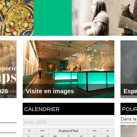
026
Visite en images
Espa
Immersion au coeur du Scriptorial
Jeux gr
Accédez à la galerie
Je 
CALENDRIER
POUR
Août, 2026
<
<<
Aujourd'hui
>>
>