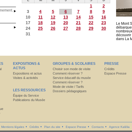
L
M
M
J
V
S
D
1
2
énement.
3
4
5
6
7
8
9
10
11
12
13
14
15
16
17
18
19
20
21
22
23
Le Mont S
débarquem
24
25
26
27
28
29
30
nombreux 
31
découvrir 
dans La 
ES
EXPOSITIONS &
GROUPES & SCOLAIRES
PRESSE
ACTUS
al
Choisir son mode de visite
Crédits
Expositions et actus
Comment réserver ?
Espace Presse
Visites & activités
Service éducatif du musée
Comment réserver ?
Mode de visite / Tarifs
LES RESSOURCES
Dossiers pédagogiques
Équipe du Service
Publications du Musée
que
e
Mentions légales
Crédits
Plan du site
Espace Presse
Contacts
Agence Kalélia