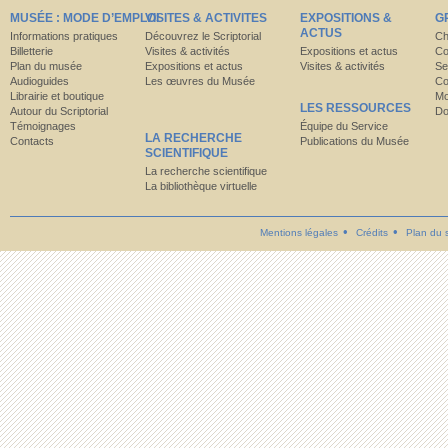
MUSÉE : MODE D’EMPLOI
VISITES & ACTIVITES
EXPOSITIONS &
G
ACTUS
Informations pratiques
Découvrez le Scriptorial
Ch
Billetterie
Visites & activités
Expositions et actus
Co
Plan du musée
Expositions et actus
Visites & activités
Se
Audioguides
Les œuvres du Musée
Co
Librairie et boutique
Mo
LES RESSOURCES
Autour du Scriptorial
Do
Témoignages
Équipe du Service
LA RECHERCHE
Contacts
Publications du Musée
SCIENTIFIQUE
La recherche scientifique
La bibliothèque virtuelle
Mentions légales
Crédits
Plan du s