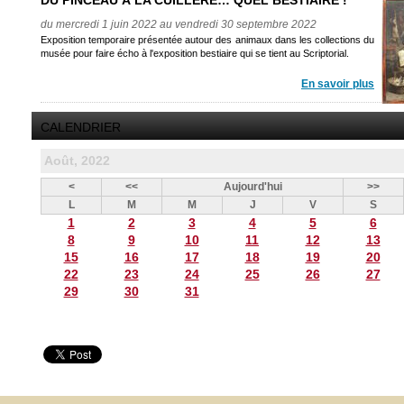
DU PINCEAU À LA CUILLÈRE… QUEL BESTIAIRE !
du mercredi 1 juin 2022 au vendredi 30 septembre 2022
Exposition temporaire présentée autour des animaux dans les collections du
musée pour faire écho à l'exposition bestiaire qui se tient au Scriptorial.
En savoir plus
CALENDRIER
Août, 2022
<
<<
Aujourd'hui
>>
L
M
M
J
V
S
1
2
3
4
5
6
8
9
10
11
12
13
15
16
17
18
19
20
22
23
24
25
26
27
29
30
31