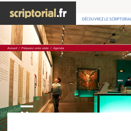
DÉCOUVREZ LE SCRIPTORIA
Accueil
/
Préparez votre visite
/
Agenda