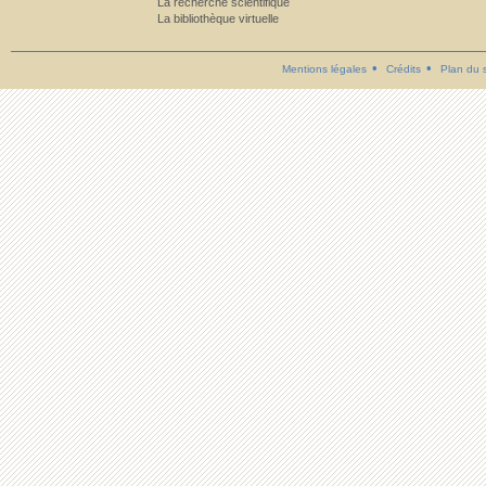
La recherche scientifique
La bibliothèque virtuelle
Mentions légales
Crédits
Plan du s