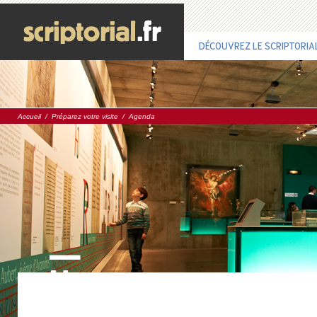
DÉCOUVREZ LE SCRIPTORIA
Accueil
/
Préparez votre visite
/
Agenda