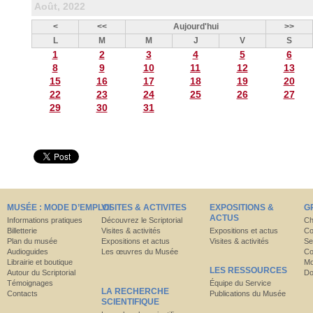
Août, 2022
<
<<
Aujourd'hui
>>
L
M
M
J
V
S
1
2
3
4
5
6
8
9
10
11
12
13
15
16
17
18
19
20
22
23
24
25
26
27
29
30
31
MUSÉE : MODE D’EMPLOI
VISITES & ACTIVITES
EXPOSITIONS &
G
ACTUS
Informations pratiques
Découvrez le Scriptorial
Ch
Billetterie
Visites & activités
Expositions et actus
Co
Plan du musée
Expositions et actus
Visites & activités
Se
Audioguides
Les œuvres du Musée
Co
Librairie et boutique
Mo
LES RESSOURCES
Autour du Scriptorial
Do
Témoignages
Équipe du Service
LA RECHERCHE
Contacts
Publications du Musée
SCIENTIFIQUE