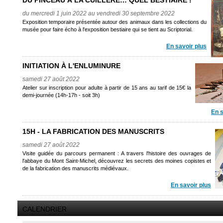
DU PINCEAU À LA CUILLÈRE… QUEL BESTIAIRE !
du mercredi 1 juin 2022 au vendredi 30 septembre 2022
Exposition temporaire présentée autour des animaux dans les collections du
musée pour faire écho à l'exposition bestiaire qui se tient au Scriptorial.
En savoir plus
INITIATION À L'ENLUMINURE
samedi 27 août 2022
Atelier sur inscription pour adulte à partir de 15 ans au tarif de 15€ la
demi-journée (14h-17h - soit 3h)
En s
15H - LA FABRICATION DES MANUSCRITS
samedi 27 août 2022
Visite guidée du parcours permanent : A travers l'histoire des ouvrages de
l'abbaye du Mont Saint-Michel, découvrez les secrets des moines copistes et
de la fabrication des manuscrits médiévaux.
En savoir plus
CALENDRIER