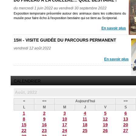
DU PINCEAU À LA CUILLÈRE… QUEL BESTIAIRE !
du mercredi 1 juin 2022 au vendredi 30 septembre 2022
Exposition temporaire présentée autour des animaux dans les collections du
musée pour faire écho à l'exposition bestiaire qui se tient au Scriptorial.
En savoir plus
15H - VISITE GUIDÉE DU PARCOURS PERMANENT
vendredi 12 août 2022
En savoir plus
CALENDRIER
Août, 2022
<
<<
Aujourd'hui
>>
L
M
M
J
V
S
1
2
3
4
5
6
8
9
10
11
12
13
15
16
17
18
19
20
22
23
24
25
26
27