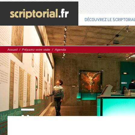
DÉCOUVREZ LE SCRIPTORIA
Accueil
/
Préparez votre visite
/
Agenda