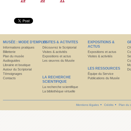
29
30
31
MUSÉE : MODE D’EMPLOI
VISITES & ACTIVITES
EXPOSITIONS &
G
ACTUS
Informations pratiques
Découvrez le Scriptorial
Ch
Billetterie
Visites & activités
Expositions et actus
Co
Plan du musée
Expositions et actus
Visites & activités
Se
Audioguides
Les œuvres du Musée
Co
Librairie et boutique
Mo
LES RESSOURCES
Autour du Scriptorial
Do
Témoignages
Équipe du Service
LA RECHERCHE
Contacts
Publications du Musée
SCIENTIFIQUE
La recherche scientifique
La bibliothèque virtuelle
Mentions légales
Crédits
Plan du s