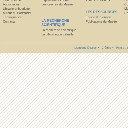
Plan du musée
Expositions et actus
Visites & activités
Se
Audioguides
Les œuvres du Musée
Co
Librairie et boutique
Mo
LES RESSOURCES
Autour du Scriptorial
Do
Témoignages
Équipe du Service
LA RECHERCHE
Contacts
Publications du Musée
SCIENTIFIQUE
La recherche scientifique
La bibliothèque virtuelle
Mentions légales
Crédits
Plan du s