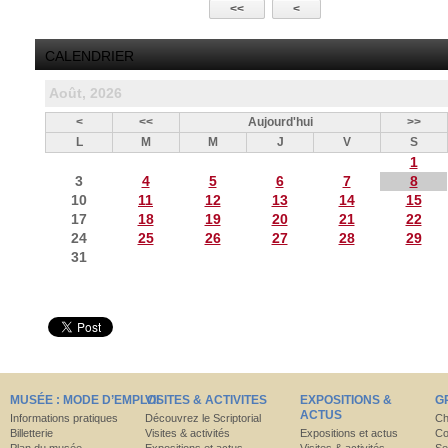
<<
<
CALENDRIER
Août, 2026
<
<<
Aujourd'hui
>>
L
M
M
J
V
S
1
3
4
5
6
7
8
10
11
12
13
14
15
17
18
19
20
21
22
24
25
26
27
28
29
31
MUSÉE : MODE D’EMPLOI
VISITES & ACTIVITES
EXPOSITIONS &
G
ACTUS
Informations pratiques
Découvrez le Scriptorial
Ch
Billetterie
Visites & activités
Expositions et actus
Co