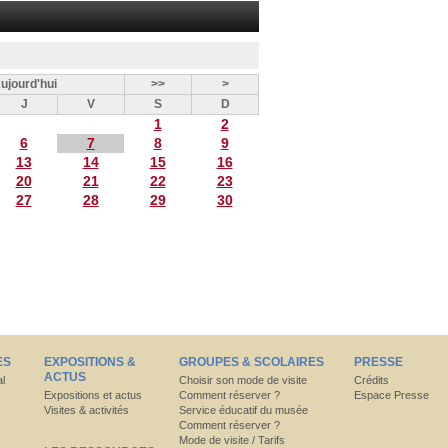
ujourd'hui
>>
>
J
V
S
D
1
2
6
7
8
9
13
14
15
16
20
21
22
23
27
28
29
30
ES
EXPOSITIONS &
GROUPES & SCOLAIRES
PRESSE
ACTUS
al
Choisir son mode de visite
Crédits
Expositions et actus
Comment réserver ?
Espace Presse
Visites & activités
Service éducatif du musée
Comment réserver ?
Mode de visite / Tarifs