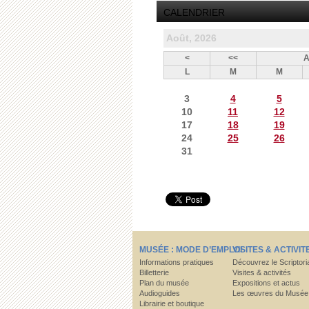
CALENDRIER
Août, 2026
<
<<
A
L
M
M
3
4
5
10
11
12
17
18
19
24
25
26
31
MUSÉE : MODE D’EMPLOI
VISITES & ACTIVIT
Informations pratiques
Découvrez le Scriptori
Billetterie
Visites & activités
Plan du musée
Expositions et actus
Audioguides
Les œuvres du Musée
Librairie et boutique