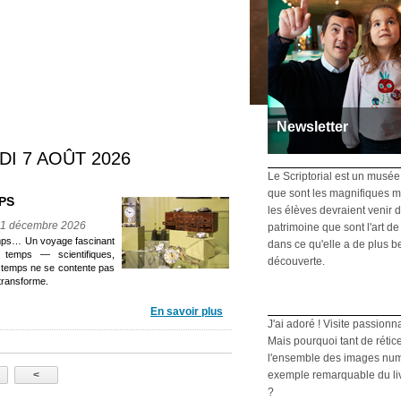
Newsletter
DI 7 AOÛT 2026
Recevez toutes les info
Inscrivez-vous
Le Scriptorial est un musée
que sont les magnifiques m
PS
les élèves devraient venir d
31 décembre 2026
patrimoine que sont l'art de 
temps… Un voyage fascinant
dans ce qu'elle a de plus b
 temps — scientifiques,
découverte.
 le temps ne se contente pas
 transforme.
En savoir plus
J'ai adoré ! Visite passionn
Mais pourquoi tant de rétic
l'ensemble des images numé
exemple remarquable du livre
<
?