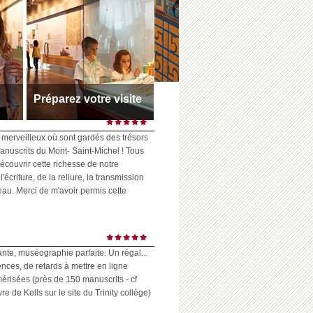
Préparez votre visite
s
Toutes les infos pratiques
Horaires et accès
 merveilleux où sont gardés des trésors
anuscrits du Mont- Saint-Michel ! Tous
écouvrir cette richesse de notre
l'écriture, de la reliure, la transmission
eau. Merci de m'avoir permis cette
ante, muséographie parfaite. Un régal...
ences, de retards à mettre en ligne
risées (près de 150 manuscrits - cf
 de Kells sur le site du Trinity collège)