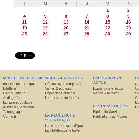
L
M
M
J
V
S
1
2
4
5
6
7
8
9
11
12
13
14
15
16
18
19
20
21
22
23
25
26
27
28
29
30
MUSÉE : MODE D’EMPLOI
VISITES & ACTIVITES
EXPOSITIONS &
G
ACTUS
Informations pratiques
Découvrez le Scriptorial
Ch
Billetterie
Visites & activités
Expositions et actus
Co
Plan du musée
Expositions et actus
Visites & activités
Se
Audioguides
Les œuvres du Musée
Co
Librairie et boutique
Mo
LES RESSOURCES
Autour du Scriptorial
Do
Témoignages
Équipe du Service
LA RECHERCHE
Contacts
Publications du Musée
SCIENTIFIQUE
La recherche scientifique
La bibliothèque virtuelle