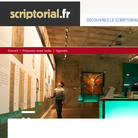
DÉCOUVREZ LE SCRIPTORIA
Accueil
/
Préparez votre visite
/
Agenda