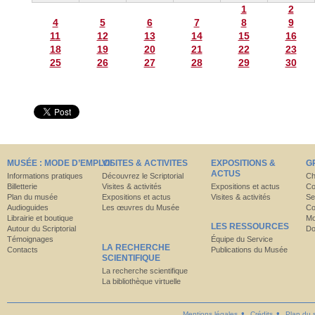
1
2
4
5
6
7
8
9
11
12
13
14
15
16
18
19
20
21
22
23
25
26
27
28
29
30
MUSÉE : MODE D’EMPLOI
VISITES & ACTIVITES
EXPOSITIONS &
G
ACTUS
Informations pratiques
Découvrez le Scriptorial
Ch
Billetterie
Visites & activités
Expositions et actus
Co
Plan du musée
Expositions et actus
Visites & activités
Se
Audioguides
Les œuvres du Musée
Co
Librairie et boutique
Mo
LES RESSOURCES
Autour du Scriptorial
Do
Témoignages
Équipe du Service
LA RECHERCHE
Contacts
Publications du Musée
SCIENTIFIQUE
La recherche scientifique
La bibliothèque virtuelle
Mentions légales
Crédits
Plan du s