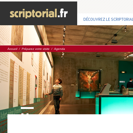
DÉCOUVREZ LE SCRIPTORIA
Accueil
/
Préparez votre visite
/
Agenda