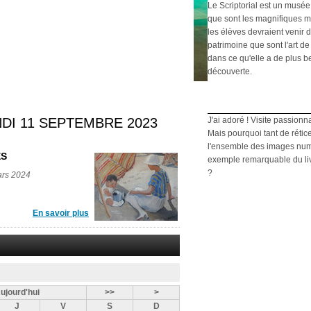
Le Scriptorial est un musée
que sont les magnifiques m
les élèves devraient venir d
patrimoine que sont l'art de 
dans ce qu'elle a de plus b
découverte.
DI 11 SEPTEMBRE 2023
J'ai adoré ! Visite passionn
Mais pourquoi tant de rétic
l'ensemble des images numé
ES
exemple remarquable du livre
?
ars 2024
En savoir plus
ujourd'hui
>>
>
J
V
S
D