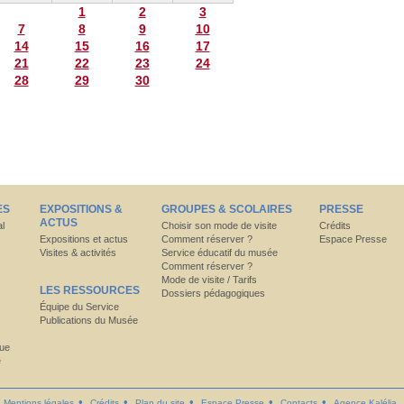
1
2
3
7
8
9
10
14
15
16
17
21
22
23
24
28
29
30
ES
EXPOSITIONS &
GROUPES & SCOLAIRES
PRESSE
ACTUS
al
Choisir son mode de visite
Crédits
Expositions et actus
Comment réserver ?
Espace Presse
Visites & activités
Service éducatif du musée
Comment réserver ?
Mode de visite / Tarifs
LES RESSOURCES
Dossiers pédagogiques
Équipe du Service
Publications du Musée
que
e
Mentions légales
Crédits
Plan du site
Espace Presse
Contacts
Agence Kalélia