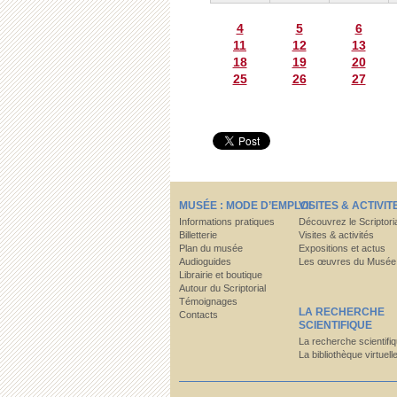
4
5
6
11
12
13
18
19
20
25
26
27
MUSÉE : MODE D’EMPLOI
VISITES & ACTIVIT
Informations pratiques
Découvrez le Scriptori
Billetterie
Visites & activités
Plan du musée
Expositions et actus
Audioguides
Les œuvres du Musée
Librairie et boutique
Autour du Scriptorial
Témoignages
LA RECHERCHE
Contacts
SCIENTIFIQUE
La recherche scientifi
La bibliothèque virtuell