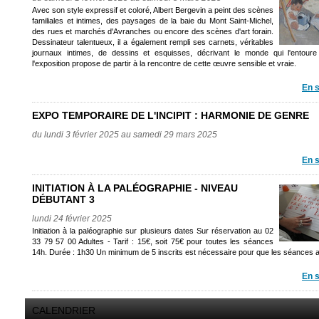
Avec son style expressif et coloré, Albert Bergevin a peint des scènes
familiales et intimes, des paysages de la baie du Mont Saint-Michel,
des rues et marchés d'Avranches ou encore des scènes d'art forain.
Dessinateur talentueux, il a également rempli ses carnets, véritables
journaux intimes, de dessins et esquisses, décrivant le monde qui l'entoure
l'exposition propose de partir à la rencontre de cette œuvre sensible et vraie.
En s
EXPO TEMPORAIRE DE L'INCIPIT : HARMONIE DE GENRE
du lundi 3 février 2025 au samedi 29 mars 2025
En s
INITIATION À LA PALÉOGRAPHIE - NIVEAU
DÉBUTANT 3
lundi 24 février 2025
Initiation à la paléographie sur plusieurs dates Sur réservation au 02
33 79 57 00 Adultes - Tarif : 15€, soit 75€ pour toutes les séances
14h. Durée : 1h30 Un minimum de 5 inscrits est nécessaire pour que les séances ai
En s
CALENDRIER