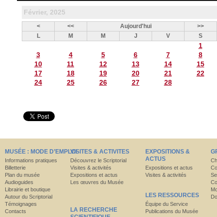
Février, 2025
<
<<
Aujourd'hui
>>
L
M
M
J
V
S
1
3
4
5
6
7
8
10
11
12
13
14
15
17
18
19
20
21
22
24
25
26
27
28
MUSÉE : MODE D’EMPLOI
VISITES & ACTIVITES
EXPOSITIONS &
G
ACTUS
Informations pratiques
Découvrez le Scriptorial
Ch
Billetterie
Visites & activités
Expositions et actus
Co
Plan du musée
Expositions et actus
Visites & activités
Se
Audioguides
Les œuvres du Musée
Co
Librairie et boutique
Mo
LES RESSOURCES
Autour du Scriptorial
Do
Témoignages
Équipe du Service
LA RECHERCHE
Contacts
Publications du Musée