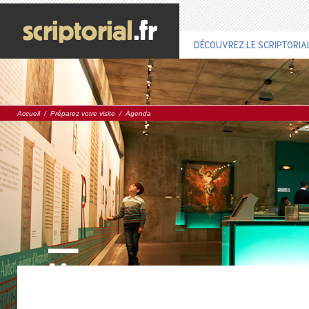
DÉCOUVREZ LE SCRIPTORIA
Accueil
/
Préparez votre visite
/
Agenda