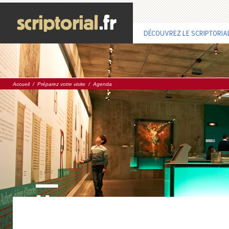
DÉCOUVREZ LE SCRIPTORIA
Accueil
/
Préparez votre visite
/
Agenda