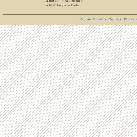
La recherche scientifique
La bibliothèque virtuelle
Mentions légales
Crédits
Plan du s