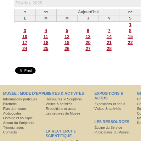
Février, 2025
<
<<
Aujourd'hui
>>
L
M
M
J
V
S
1
3
4
5
6
7
8
10
11
12
13
14
15
17
18
19
20
21
22
24
25
26
27
28
MUSÉE : MODE D’EMPLOI
VISITES & ACTIVITES
EXPOSITIONS &
G
ACTUS
Informations pratiques
Découvrez le Scriptorial
Ch
Billetterie
Visites & activités
Expositions et actus
Co
Plan du musée
Expositions et actus
Visites & activités
Se
Audioguides
Les œuvres du Musée
Co
Librairie et boutique
Mo
LES RESSOURCES
Autour du Scriptorial
Do
Témoignages
Équipe du Service
LA RECHERCHE
Contacts
Publications du Musée
SCIENTIFIQUE