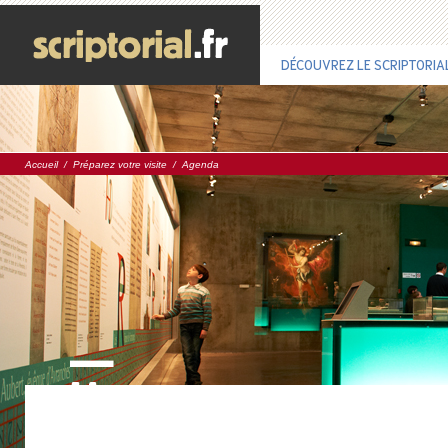
DÉCOUVREZ LE SCRIPTORIA
Accueil
/
Préparez votre visite
/
Agenda