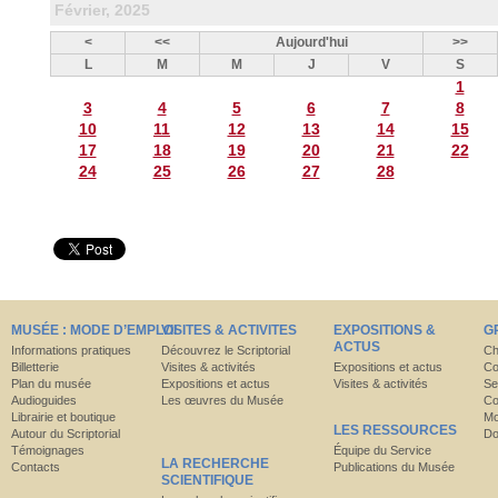
Février, 2025
<
<<
Aujourd'hui
>>
L
M
M
J
V
S
1
3
4
5
6
7
8
10
11
12
13
14
15
17
18
19
20
21
22
24
25
26
27
28
MUSÉE : MODE D’EMPLOI
VISITES & ACTIVITES
EXPOSITIONS &
G
ACTUS
Informations pratiques
Découvrez le Scriptorial
Ch
Billetterie
Visites & activités
Expositions et actus
Co
Plan du musée
Expositions et actus
Visites & activités
Se
Audioguides
Les œuvres du Musée
Co
Librairie et boutique
Mo
LES RESSOURCES
Autour du Scriptorial
Do
Témoignages
Équipe du Service
LA RECHERCHE
Contacts
Publications du Musée
SCIENTIFIQUE