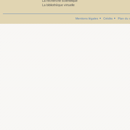
La recherche scientifique
La bibliothèque virtuelle
Mentions légales
Crédits
Plan du s