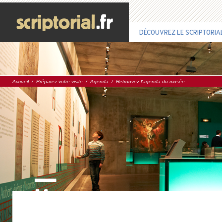
DÉCOUVREZ LE SCRIPTORIA
Accueil
/
Préparez votre visite
/
Agenda
/
Retrouvez l'agenda du musée