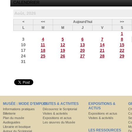
CALENDRIER
Août, 2026
<
<<
Aujourd'hui
>>
L
M
M
J
V
S
1
3
4
5
6
7
8
10
11
12
13
14
15
17
18
19
20
21
22
24
25
26
27
28
29
31
MUSÉE : MODE D’EMPLOI
VISITES & ACTIVITES
EXPOSITIONS &
G
ACTUS
Informations pratiques
Découvrez le Scriptorial
Ch
Billetterie
Visites & activités
Expositions et actus
Co
Plan du musée
Expositions et actus
Visites & activités
Se
Audioguides
Les œuvres du Musée
Co
Librairie et boutique
Mo
LES RESSOURCES
Autour du Scriptorial
Do