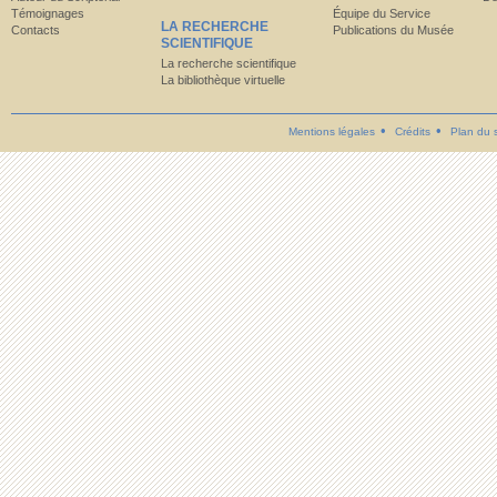
Témoignages
Équipe du Service
LA RECHERCHE
Contacts
Publications du Musée
SCIENTIFIQUE
La recherche scientifique
La bibliothèque virtuelle
Mentions légales
Crédits
Plan du s