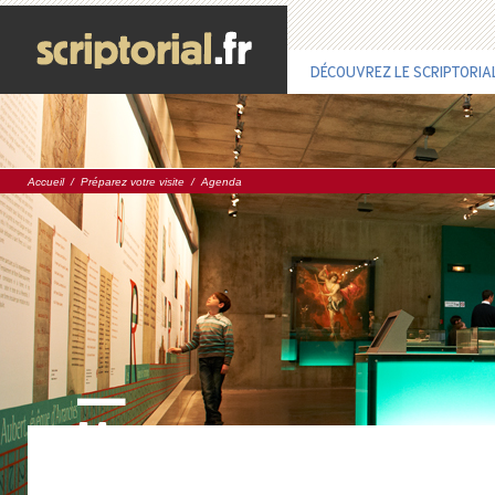
DÉCOUVREZ LE SCRIPTORIA
Accueil
/
Préparez votre visite
/
Agenda