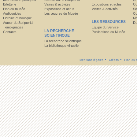
Billetterie
Visites & activités
Expositions et actus
Co
Plan du musée
Expositions et actus
Visites & activités
Se
Audioguides
Les œuvres du Musée
Co
Librairie et boutique
Mo
LES RESSOURCES
Autour du Scriptorial
Do
Témoignages
Équipe du Service
LA RECHERCHE
Contacts
Publications du Musée
SCIENTIFIQUE
La recherche scientifique
La bibliothèque virtuelle
Mentions légales
Crédits
Plan du s