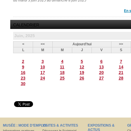
du mardi 3 juin 2025 au dimanche 8 juin 2025
En s
CALENDRIER
Juin, 2025
<
<<
Aujourd'hui
>>
L
M
M
J
V
S
2
3
4
5
6
7
9
10
11
12
13
14
16
17
18
19
20
21
23
24
25
26
27
28
30
MUSÉE : MODE D’EMPLOI
VISITES & ACTIVITES
EXPOSITIONS &
G
ACTUS
Informations pratiques
Découvrez le Scriptorial
Ch