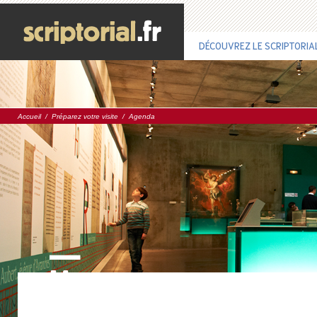
DÉCOUVREZ LE SCRIPTORIA
Accueil
/
Préparez votre visite
/
Agenda