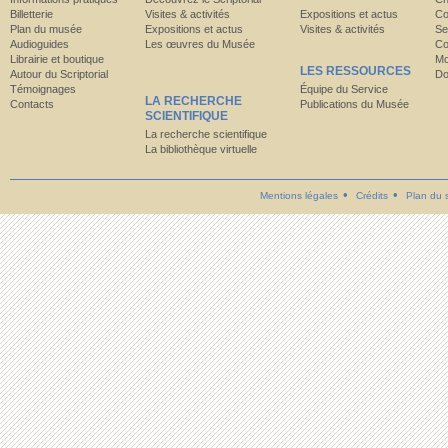
Billetterie
Visites & activités
Expositions et actus
Co
Plan du musée
Expositions et actus
Visites & activités
Se
Audioguides
Les œuvres du Musée
Co
Librairie et boutique
Mo
LES RESSOURCES
Autour du Scriptorial
Do
Témoignages
Équipe du Service
LA RECHERCHE
Contacts
Publications du Musée
SCIENTIFIQUE
La recherche scientifique
La bibliothèque virtuelle
Mentions légales
Crédits
Plan du s