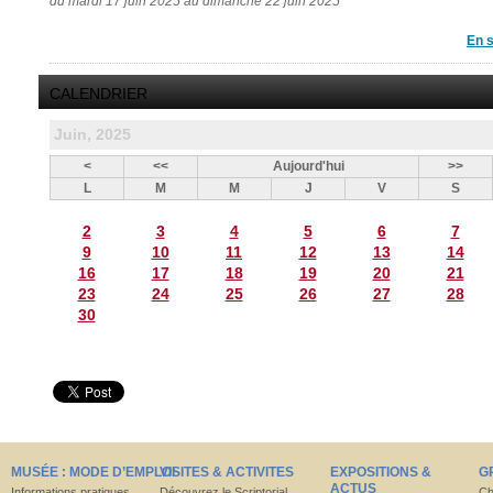
du mardi 17 juin 2025 au dimanche 22 juin 2025
En s
CALENDRIER
Juin, 2025
<
<<
Aujourd'hui
>>
L
M
M
J
V
S
2
3
4
5
6
7
9
10
11
12
13
14
16
17
18
19
20
21
23
24
25
26
27
28
30
MUSÉE : MODE D’EMPLOI
VISITES & ACTIVITES
EXPOSITIONS &
G
ACTUS
Informations pratiques
Découvrez le Scriptorial
Ch