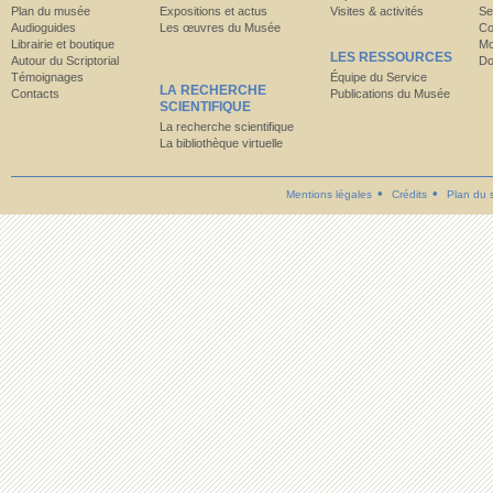
Plan du musée
Expositions et actus
Visites & activités
Se
Audioguides
Les œuvres du Musée
Co
Librairie et boutique
Mo
LES RESSOURCES
Autour du Scriptorial
Do
Témoignages
Équipe du Service
LA RECHERCHE
Contacts
Publications du Musée
SCIENTIFIQUE
La recherche scientifique
La bibliothèque virtuelle
Mentions légales
Crédits
Plan du s