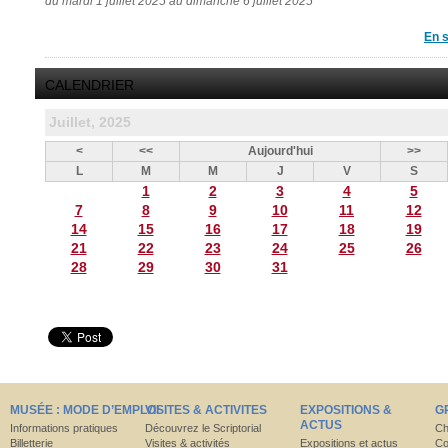
du mardi 1 juillet 2025 au dimanche 6 juillet 2025
En s
CALENDRIER
Juillet, 2025
<
<<
Aujourd'hui
>>
L
M
M
J
V
S
1
2
3
4
5
7
8
9
10
11
12
14
15
16
17
18
19
21
22
23
24
25
26
28
29
30
31
MUSÉE : MODE D’EMPLOI
VISITES & ACTIVITES
EXPOSITIONS &
G
ACTUS
Informations pratiques
Découvrez le Scriptorial
Ch
Billetterie
Visites & activités
Expositions et actus
Co