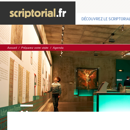
DÉCOUVREZ LE SCRIPTORIA
Accueil
/
Préparez votre visite
/
Agenda