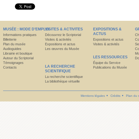
MUSÉE : MODE D’EMPLOI
VISITES & ACTIVITES
EXPOSITIONS &
G
ACTUS
Informations pratiques
Découvrez le Scriptorial
Ch
Billetterie
Visites & activités
Expositions et actus
Co
Plan du musée
Expositions et actus
Visites & activités
Se
Audioguides
Les œuvres du Musée
Co
Librairie et boutique
Mo
LES RESSOURCES
Autour du Scriptorial
Do
Témoignages
Équipe du Service
LA RECHERCHE
Contacts
Publications du Musée
SCIENTIFIQUE
La recherche scientifique
La bibliothèque virtuelle
Mentions légales
Crédits
Plan du s