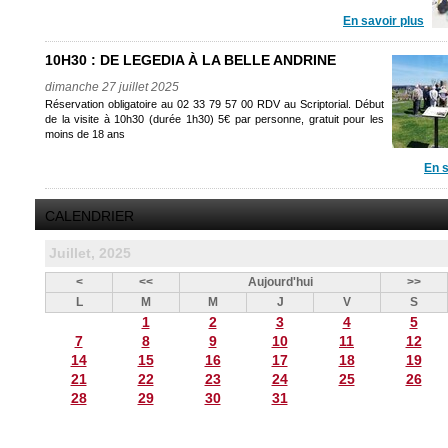
En savoir plus
10H30 : DE LEGEDIA À LA BELLE ANDRINE
dimanche 27 juillet 2025
Réservation obligatoire au 02 33 79 57 00 RDV au Scriptorial. Début
de la visite à 10h30 (durée 1h30) 5€ par personne, gratuit pour les
moins de 18 ans
En s
CALENDRIER
Juillet, 2025
<
<<
Aujourd'hui
>>
L
M
M
J
V
S
1
2
3
4
5
7
8
9
10
11
12
14
15
16
17
18
19
21
22
23
24
25
26
28
29
30
31