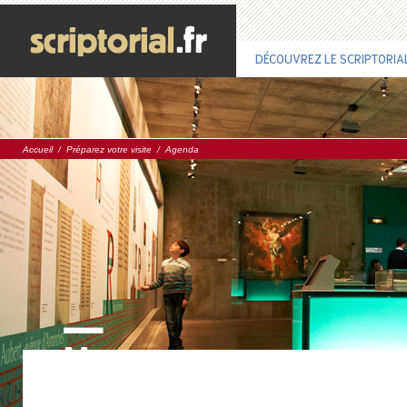
DÉCOUVREZ LE SCRIPTORIA
Accueil
/
Préparez votre visite
/
Agenda