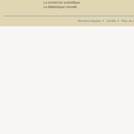
La recherche scientifique
La bibliothèque virtuelle
Mentions légales
Crédits
Plan du s