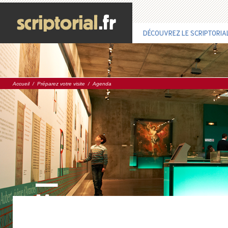
DÉCOUVREZ LE SCRIPTORIA
Accueil
/
Préparez votre visite
/
Agenda