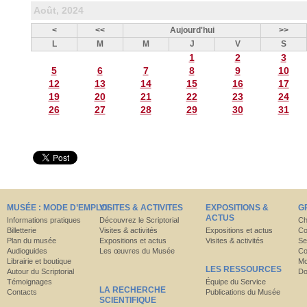
Août, 2024
<
<<
Aujourd'hui
>>
L
M
M
J
V
S
1
2
3
5
6
7
8
9
10
12
13
14
15
16
17
19
20
21
22
23
24
26
27
28
29
30
31
MUSÉE : MODE D’EMPLOI
VISITES & ACTIVITES
EXPOSITIONS &
G
ACTUS
Informations pratiques
Découvrez le Scriptorial
Ch
Billetterie
Visites & activités
Expositions et actus
Co
Plan du musée
Expositions et actus
Visites & activités
Se
Audioguides
Les œuvres du Musée
Co
Librairie et boutique
Mo
LES RESSOURCES
Autour du Scriptorial
Do
Témoignages
Équipe du Service
LA RECHERCHE
Contacts
Publications du Musée
SCIENTIFIQUE