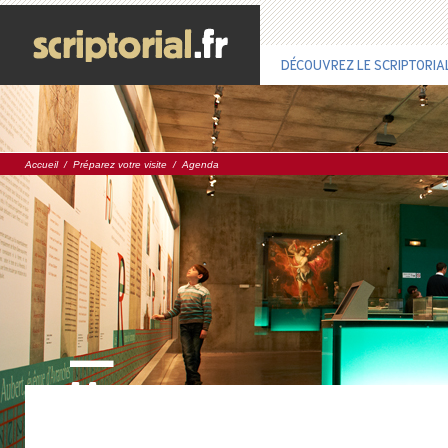
DÉCOUVREZ LE SCRIPTORIA
Accueil
/
Préparez votre visite
/
Agenda