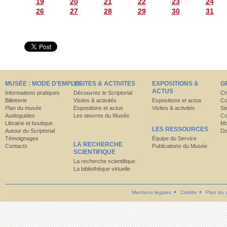
19
20
21
22
23
24
26
27
28
29
30
31
MUSÉE : MODE D’EMPLOI
VISITES & ACTIVITES
EXPOSITIONS &
G
ACTUS
Informations pratiques
Découvrez le Scriptorial
Ch
Billetterie
Visites & activités
Expositions et actus
Co
Plan du musée
Expositions et actus
Visites & activités
Se
Audioguides
Les œuvres du Musée
Co
Librairie et boutique
Mo
LES RESSOURCES
Autour du Scriptorial
Do
Témoignages
Équipe du Service
LA RECHERCHE
Contacts
Publications du Musée
SCIENTIFIQUE
La recherche scientifique
La bibliothèque virtuelle
Mentions légales
Crédits
Plan du s