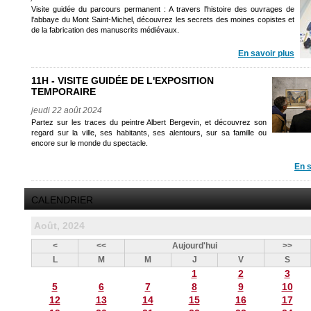
Visite guidée du parcours permanent : A travers l'histoire des ouvrages de
l'abbaye du Mont Saint-Michel, découvrez les secrets des moines copistes et
de la fabrication des manuscrits médiévaux.
En savoir plus
11H - VISITE GUIDÉE DE L'EXPOSITION
TEMPORAIRE
jeudi 22 août 2024
Partez sur les traces du peintre Albert Bergevin, et découvrez son
regard sur la ville, ses habitants, ses alentours, sur sa famille ou
encore sur le monde du spectacle.
En s
CALENDRIER
Août, 2024
<
<<
Aujourd'hui
>>
L
M
M
J
V
S
1
2
3
5
6
7
8
9
10
12
13
14
15
16
17