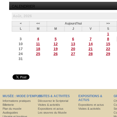
CALENDRIER
Août, 2026
<
<<
Aujourd'hui
>>
L
M
M
J
V
S
1
3
4
5
6
7
8
10
11
12
13
14
15
17
18
19
20
21
22
24
25
26
27
28
29
31
MUSÉE : MODE D’EMPLOI
VISITES & ACTIVITES
EXPOSITIONS &
G
ACTUS
Informations pratiques
Découvrez le Scriptorial
Ch
Billetterie
Visites & activités
Expositions et actus
Co
Plan du musée
Expositions et actus
Visites & activités
Se
Audioguides
Les œuvres du Musée
Co
Librairie et boutique
Mo