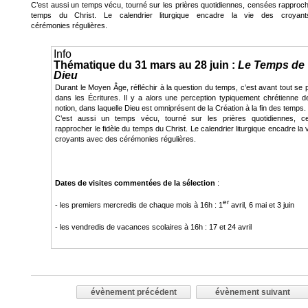
C’est aussi un temps vécu, tourné sur les prières quotidiennes, censées rapproche
temps du Christ. Le calendrier liturgique encadre la vie des croya
cérémonies régulières.
Info
Thématique du 31 mars au 28 juin :
Le Temps de
Dieu
Durant le Moyen Âge, réfléchir à la question du temps, c’est avant tout se 
dans les Écritures. Il y a alors une perception typiquement chrétienne d
notion, dans laquelle Dieu est omniprésent de la Création à la fin des temps
C’est aussi un temps vécu, tourné sur les prières quotidiennes, c
rapprocher le fidèle du temps du Christ. Le calendrier liturgique encadre la 
croyants avec des cérémonies régulières.
Dates de visites commentées de la sélection
:
er
- les premiers mercredis de chaque mois à 16h : 1
avril, 6 mai et 3 juin
- les vendredis de vacances scolaires à 16h : 17 et 24 avril
évènement précédent
évènement suivant