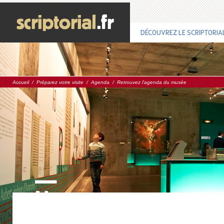
DÉCOUVREZ LE SCRIPTORIA
Accueil
/
Préparez votre visite
/
Agenda
/
Retrouvez l'agenda du musée