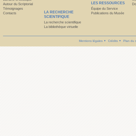
LES RESSOURCES
Autour du Scriptorial
Do
Témoignages
Équipe du Service
LA RECHERCHE
Contacts
Publications du Musée
SCIENTIFIQUE
La recherche scientifique
La bibliothèque virtuelle
Mentions légales
Crédits
Plan du s