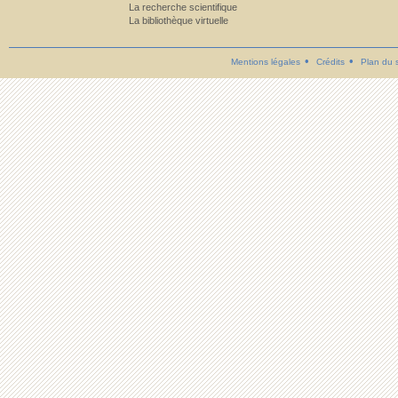
La recherche scientifique
La bibliothèque virtuelle
Mentions légales
Crédits
Plan du s