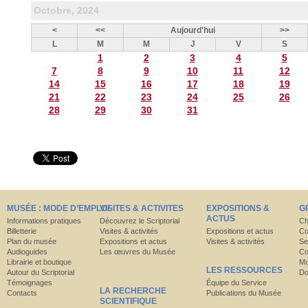
Octobre, 2024
<
<<
Aujourd'hui
>>
L
M
M
J
V
S
1
2
3
4
5
7
8
9
10
11
12
14
15
16
17
18
19
21
22
23
24
25
26
28
29
30
31
MUSÉE : MODE D’EMPLOI
VISITES & ACTIVITES
EXPOSITIONS &
G
ACTUS
Informations pratiques
Découvrez le Scriptorial
Ch
Billetterie
Visites & activités
Expositions et actus
Co
Plan du musée
Expositions et actus
Visites & activités
Se
Audioguides
Les œuvres du Musée
Co
Librairie et boutique
Mo
LES RESSOURCES
Autour du Scriptorial
Do
Témoignages
Équipe du Service
LA RECHERCHE
Contacts
Publications du Musée
SCIENTIFIQUE