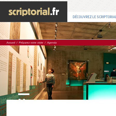
DÉCOUVREZ LE SCRIPTORIA
Accueil
/
Préparez votre visite
/
Agenda