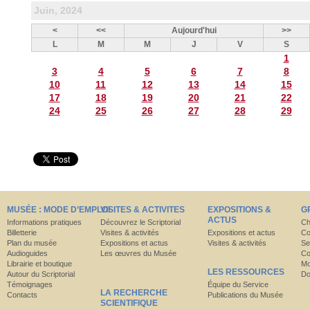
Juin, 2024
<
<<
Aujourd'hui
>>
L
M
M
J
V
S
1
3
4
5
6
7
8
10
11
12
13
14
15
17
18
19
20
21
22
24
25
26
27
28
29
MUSÉE : MODE D’EMPLOI
VISITES & ACTIVITES
EXPOSITIONS &
G
ACTUS
Informations pratiques
Découvrez le Scriptorial
Ch
Billetterie
Visites & activités
Expositions et actus
Co
Plan du musée
Expositions et actus
Visites & activités
Se
Audioguides
Les œuvres du Musée
Co
Librairie et boutique
Mo
LES RESSOURCES
Autour du Scriptorial
Do
Témoignages
Équipe du Service
LA RECHERCHE
Contacts
Publications du Musée
SCIENTIFIQUE