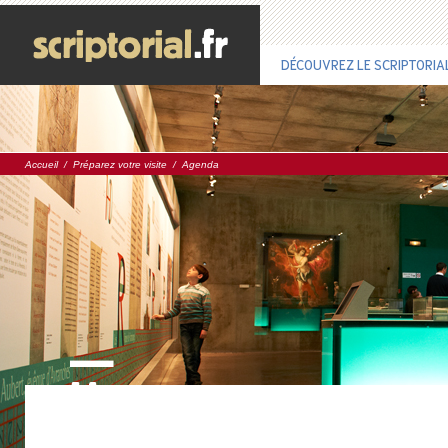
DÉCOUVREZ LE SCRIPTORIA
Accueil
/
Préparez votre visite
/
Agenda