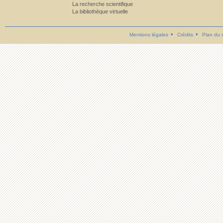
La recherche scientifique
La bibliothèque virtuelle
Mentions légales
Crédits
Plan du s