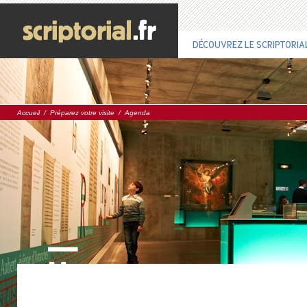
DÉCOUVREZ LE SCRIPTORIA
Accueil
/
Préparez votre visite
/
Agenda