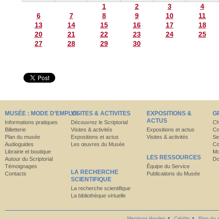
1
2
3
4
6
7
8
9
10
11
13
14
15
16
17
18
20
21
22
23
24
25
27
28
29
30
MUSÉE : MODE D’EMPLOI
VISITES & ACTIVITES
EXPOSITIONS &
G
ACTUS
Informations pratiques
Découvrez le Scriptorial
Ch
Billetterie
Visites & activités
Expositions et actus
Co
Plan du musée
Expositions et actus
Visites & activités
Se
Audioguides
Les œuvres du Musée
Co
Librairie et boutique
Mo
LES RESSOURCES
Autour du Scriptorial
Do
Témoignages
Équipe du Service
LA RECHERCHE
Contacts
Publications du Musée
SCIENTIFIQUE
La recherche scientifique
La bibliothèque virtuelle
Mentions légales
Crédits
Plan du s