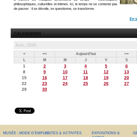
philosophiques, culturelles et intimes. Ici, le temps ne se contente pas
de passer : il se dévoile, se questionne, se transforme.
En s
CALENDRIER
Juin, 2026
<
<<
Aujourd'hui
>>
L
M
M
J
V
S
1
2
3
4
5
6
8
9
10
11
12
13
15
16
17
18
19
20
22
23
24
25
26
27
29
30
MUSÉE : MODE D’EMPLOI
VISITES & ACTIVITES
EXPOSITIONS &
G