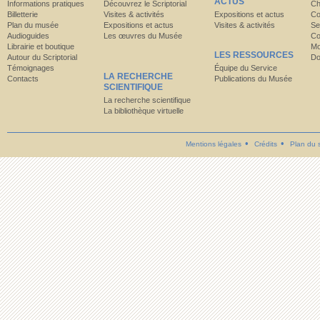
ACTUS
Informations pratiques
Découvrez le Scriptorial
Ch
Billetterie
Visites & activités
Expositions et actus
Co
Plan du musée
Expositions et actus
Visites & activités
Se
Audioguides
Les œuvres du Musée
Co
Librairie et boutique
Mo
LES RESSOURCES
Autour du Scriptorial
Do
Témoignages
Équipe du Service
LA RECHERCHE
Contacts
Publications du Musée
SCIENTIFIQUE
La recherche scientifique
La bibliothèque virtuelle
Mentions légales
Crédits
Plan du s