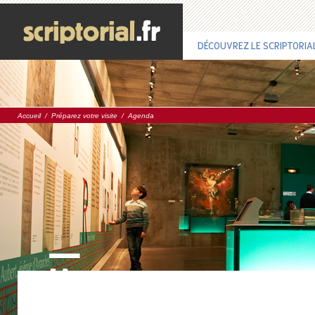
DÉCOUVREZ LE SCRIPTORIA
Accueil
/
Préparez votre visite
/
Agenda