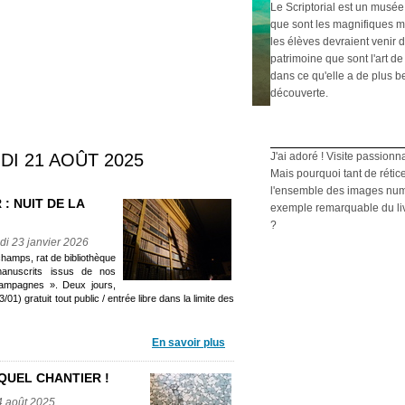
Le Scriptorial est un musée
que sont les magnifiques m
les élèves devraient venir d
patrimoine que sont l'art de 
dans ce qu'elle a de plus b
découverte.
I 21 AOÛT 2025
J'ai adoré ! Visite passionn
Mais pourquoi tant de rétic
l'ensemble des images numé
 : NUIT DE LA
exemple remarquable du livre
?
di 23 janvier 2026
 champs, rat de bibliothèque
manuscrits issus de nos
 campagnes ». Deux jours,
1) gratuit tout public / entrée libre dans la limite des
En savoir plus
QUEL CHANTIER !
4 août 2025