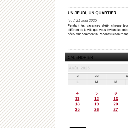
UN JEUDI, UN QUARTIER
jeudi 21 août 2025
Pendant les vacances d'été, chaque jeud
différent de la ville que vous invitent les mé
découvrir comment la Reconstruction l'a fa
CALENDRIER
Août, 2025
<
<<
A
L
M
M
4
5
6
11
12
13
18
19
20
25
26
27