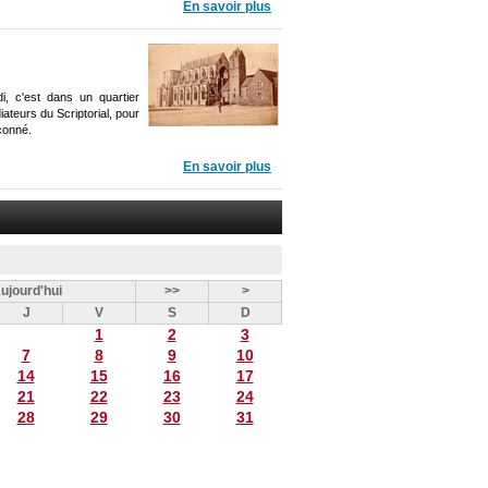
En savoir plus
i, c'est dans un quartier
diateurs du Scriptorial, pour
çonné.
En savoir plus
ujourd'hui
>>
>
J
V
S
D
1
2
3
7
8
9
10
14
15
16
17
21
22
23
24
28
29
30
31