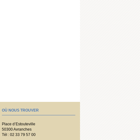
OÙ NOUS TROUVER
Place d’Estouteville
50300 Avranches
Tél : 02 33 79 57 00