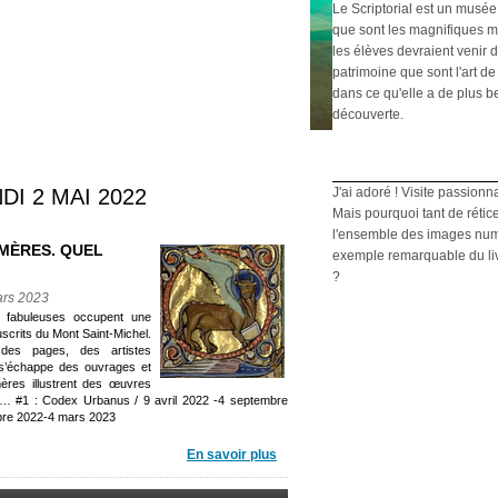
Le Scriptorial est un musée
que sont les magnifiques m
les élèves devraient venir d
patrimoine que sont l'art de 
dans ce qu'elle a de plus b
découverte.
I 2 MAI 2022
J'ai adoré ! Visite passionn
Mais pourquoi tant de rétic
l'ensemble des images numé
MÈRES. QUEL
exemple remarquable du livre
?
ars 2023
t fabuleuses occupent une
uscrits du Mont Saint-Michel.
des pages, des artistes
i s’échappe des ouvrages et
ères illustrent des œuvres
le… #1 : Codex Urbanus / 9 avril 2022 -4 septembre
mbre 2022-4 mars 2023
En savoir plus