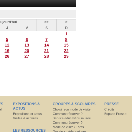
ujourd'hui
>>
>
J
V
S
D
1
5
6
7
8
12
13
14
15
19
20
21
22
26
27
28
29
ES
EXPOSITIONS &
GROUPES & SCOLAIRES
PRESSE
ACTUS
al
Choisir son mode de visite
Crédits
Expositions et actus
Comment réserver ?
Espace Presse
Visites & activités
Service éducatif du musée
Comment réserver ?
Mode de visite / Tarifs
LES RESSOURCES
Dossiers pédagogiques