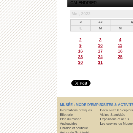
CALENDRIER
Mai, 2022
<
<<
A
L
M
M
2
3
4
9
10
11
16
17
18
23
24
25
30
31
MUSÉE : MODE D’EMPLOI
VISITES & ACTIVIT
Informations pratiques
Découvrez le Scriptori
Billetterie
Visites & activités
Plan du musée
Expositions et actus
Audioguides
Les œuvres du Musée
Librairie et boutique
Autour du Scriptorial