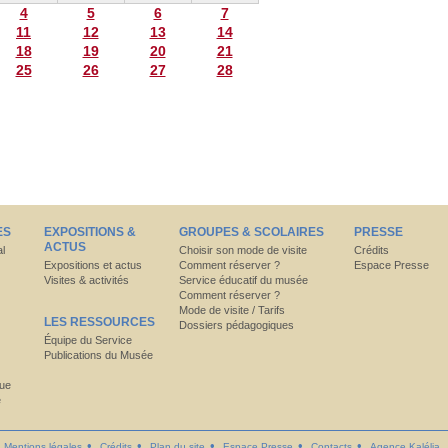
4
5
6
7
11
12
13
14
18
19
20
21
25
26
27
28
ES
EXPOSITIONS &
GROUPES & SCOLAIRES
PRESSE
ACTUS
al
Choisir son mode de visite
Crédits
Expositions et actus
Comment réserver ?
Espace Presse
Visites & activités
Service éducatif du musée
Comment réserver ?
Mode de visite / Tarifs
LES RESSOURCES
Dossiers pédagogiques
Équipe du Service
Publications du Musée
que
e
Mentions légales
Crédits
Plan du site
Espace Presse
Contacts
Agence Kalélia