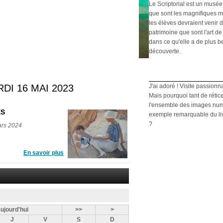
Le Scriptorial est un musée
que sont les magnifiques m
les élèves devraient venir d
patrimoine que sont l'art de 
dans ce qu'elle a de plus b
découverte.
I 16 MAI 2023
J'ai adoré ! Visite passionn
Mais pourquoi tant de rétic
l'ensemble des images numé
ES
exemple remarquable du livre
?
ars 2024
En savoir plus
ujourd'hui
>>
>
J
V
S
D