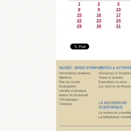
1
2
3
8
9
10
15
16
17
22
23
24
29
30
31
MUSÉE : MODE D’EMPLOI
VISITES & ACTIVIT
Informations pratiques
Découvrez le Scriptori
Billetterie
Visites & activités
Plan du musée
Expositions et actus
Audioguides
Les œuvres du Musée
Librairie et boutique
Autour du Scriptorial
Témoignages
LA RECHERCHE
Contacts
SCIENTIFIQUE
La recherche scientifi
La bibliothèque virtuell