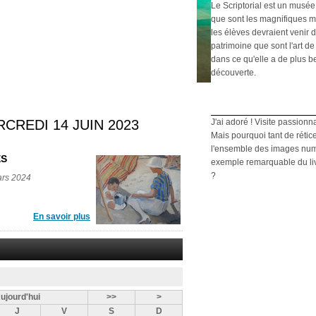
Le Scriptorial est un musée
que sont les magnifiques m
les élèves devraient venir d
patrimoine que sont l'art de 
dans ce qu'elle a de plus b
découverte.
REDI 14 JUIN 2023
J'ai adoré ! Visite passionn
Mais pourquoi tant de rétic
l'ensemble des images numé
ES
exemple remarquable du livre
?
ars 2024
En savoir plus
ujourd'hui
>>
>
J
V
S
D