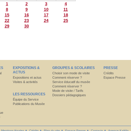
1
2
3
4
8
9
10
11
15
16
17
18
22
23
24
25
29
30
ES
EXPOSITIONS &
GROUPES & SCOLAIRES
PRESSE
ACTUS
al
Choisir son mode de visite
Crédits
Expositions et actus
Comment réserver ?
Espace Presse
Visites & activités
Service éducatif du musée
Comment réserver ?
Mode de visite / Tarifs
LES RESSOURCES
Dossiers pédagogiques
Équipe du Service
Publications du Musée
que
e
Mentions légales
Crédits
Plan du site
Espace Presse
Contacts
Agence Kalélia