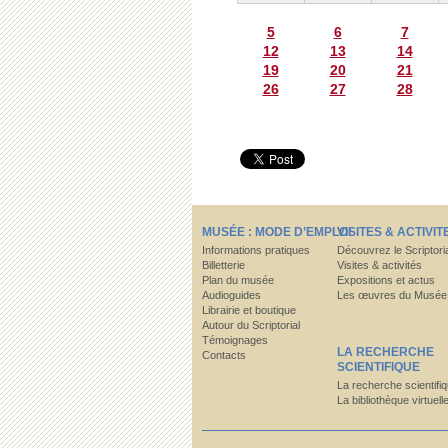
5
6
7
12
13
14
19
20
21
26
27
28
MUSÉE : MODE D’EMPLOI
VISITES & ACTIVIT
Informations pratiques
Découvrez le Scriptori
Billetterie
Visites & activités
Plan du musée
Expositions et actus
Audioguides
Les œuvres du Musée
Librairie et boutique
Autour du Scriptorial
Témoignages
LA RECHERCHE
Contacts
SCIENTIFIQUE
La recherche scientifi
La bibliothèque virtuell