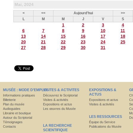
Mai, 2024
<
<<
Aujourd'hui
>>
L
M
M
J
V
S
1
2
3
4
6
7
8
9
10
11
13
14
15
16
17
18
20
21
22
23
24
25
27
28
29
30
31
MUSÉE : MODE D’EMPLOI
VISITES & ACTIVITES
EXPOSITIONS &
G
ACTUS
Informations pratiques
Découvrez le Scriptorial
Ch
Billetterie
Visites & activités
Expositions et actus
Co
Plan du musée
Expositions et actus
Visites & activités
Se
Audioguides
Les œuvres du Musée
Co
Librairie et boutique
Mo
LES RESSOURCES
Autour du Scriptorial
Do
Témoignages
Équipe du Service
LA RECHERCHE
Contacts
Publications du Musée
SCIENTIFIQUE