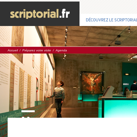
DÉCOUVREZ LE SCRIPTORIA
Accueil
/
Préparez votre visite
/
Agenda