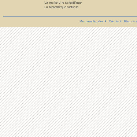
La recherche scientifique
La bibliothèque virtuelle
Mentions légales
Crédits
Plan du s