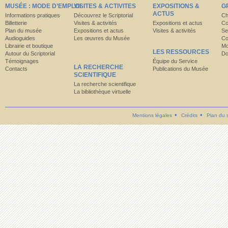
MUSÉE : MODE D’EMPLOI
VISITES & ACTIVITES
EXPOSITIONS &
G
ACTUS
Informations pratiques
Découvrez le Scriptorial
Ch
Billetterie
Visites & activités
Expositions et actus
Co
Plan du musée
Expositions et actus
Visites & activités
Se
Audioguides
Les œuvres du Musée
Co
Librairie et boutique
Mo
LES RESSOURCES
Autour du Scriptorial
Do
Témoignages
Équipe du Service
LA RECHERCHE
Contacts
Publications du Musée
SCIENTIFIQUE
La recherche scientifique
La bibliothèque virtuelle
Mentions légales
Crédits
Plan du s