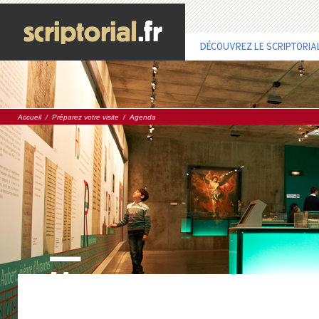
DÉCOUVREZ LE SCRIPTORIA
Accueil
/
Préparez votre visite
/
Agenda