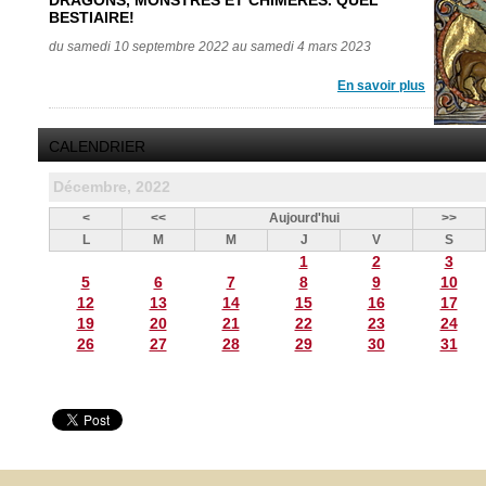
DRAGONS, MONSTRES ET CHIMÈRES. QUEL
BESTIAIRE!
du samedi 10 septembre 2022 au samedi 4 mars 2023
En savoir plus
CALENDRIER
Décembre, 2022
<
<<
Aujourd'hui
>>
L
M
M
J
V
S
1
2
3
5
6
7
8
9
10
12
13
14
15
16
17
19
20
21
22
23
24
26
27
28
29
30
31