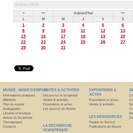
Juillet, 2024
<
<<
Aujourd'hui
>>
L
M
M
J
V
S
1
2
3
4
5
6
8
9
10
11
12
13
15
16
17
18
19
20
22
23
24
25
26
27
29
30
31
MUSÉE : MODE D’EMPLOI
VISITES & ACTIVITES
EXPOSITIONS &
G
ACTUS
Informations pratiques
Découvrez le Scriptorial
Ch
Billetterie
Visites & activités
Expositions et actus
Co
Plan du musée
Expositions et actus
Visites & activités
Se
Audioguides
Les œuvres du Musée
Co
Librairie et boutique
Mo
LES RESSOURCES
Autour du Scriptorial
Do
Témoignages
Équipe du Service
LA RECHERCHE
Contacts
Publications du Musée
SCIENTIFIQUE