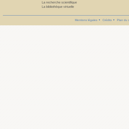
La recherche scientifique
La bibliothèque virtuelle
Mentions légales
Crédits
Plan du s