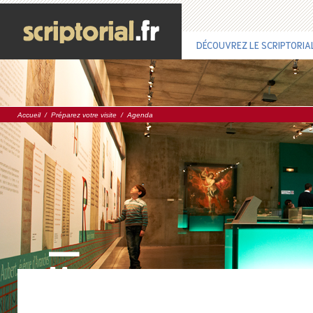
DÉCOUVREZ LE SCRIPTORIA
Accueil
/
Préparez votre visite
/
Agenda