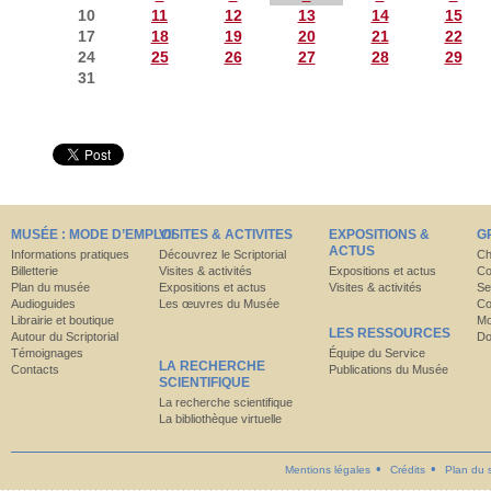
10
11
12
13
14
15
17
18
19
20
21
22
24
25
26
27
28
29
31
MUSÉE : MODE D’EMPLOI
VISITES & ACTIVITES
EXPOSITIONS &
G
ACTUS
Informations pratiques
Découvrez le Scriptorial
Ch
Billetterie
Visites & activités
Expositions et actus
Co
Plan du musée
Expositions et actus
Visites & activités
Se
Audioguides
Les œuvres du Musée
Co
Librairie et boutique
Mo
LES RESSOURCES
Autour du Scriptorial
Do
Témoignages
Équipe du Service
LA RECHERCHE
Contacts
Publications du Musée
SCIENTIFIQUE
La recherche scientifique
La bibliothèque virtuelle
Mentions légales
Crédits
Plan du s