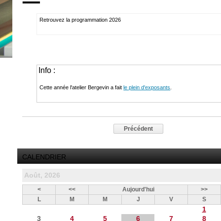
Retrouvez la programmation 2026
Info :
Cette année l'atelier Bergevin a fait
le plein d'exposants
.
Précédent
CALENDRIER
Août, 2026
<
<<
Aujourd'hui
>>
L
M
M
J
V
S
1
3
4
5
6
7
8