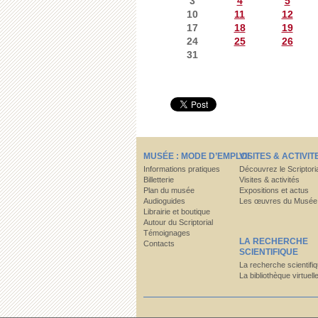
3
4
5
10
11
12
17
18
19
24
25
26
31
MUSÉE : MODE D’EMPLOI
VISITES & ACTIVIT
Informations pratiques
Découvrez le Scriptori
Billetterie
Visites & activités
Plan du musée
Expositions et actus
Audioguides
Les œuvres du Musée
Librairie et boutique
Autour du Scriptorial
Témoignages
LA RECHERCHE
Contacts
SCIENTIFIQUE
La recherche scientifi
La bibliothèque virtuell