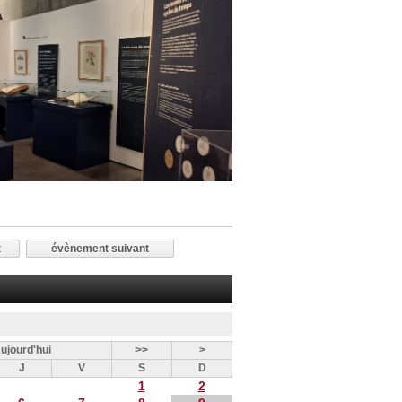
t
évènement suivant
ujourd'hui
>>
>
J
V
S
D
1
2