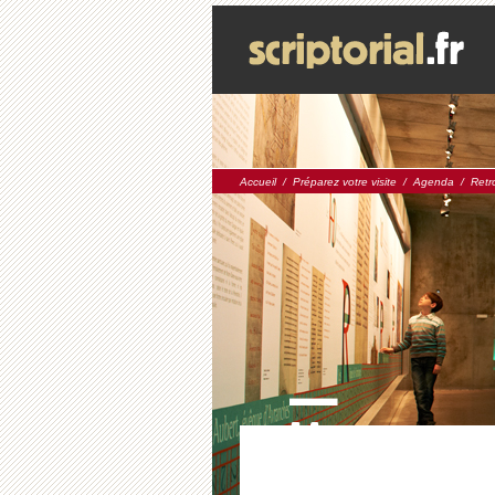
Accueil
/
Préparez votre visite
/
Agenda
/
Retr