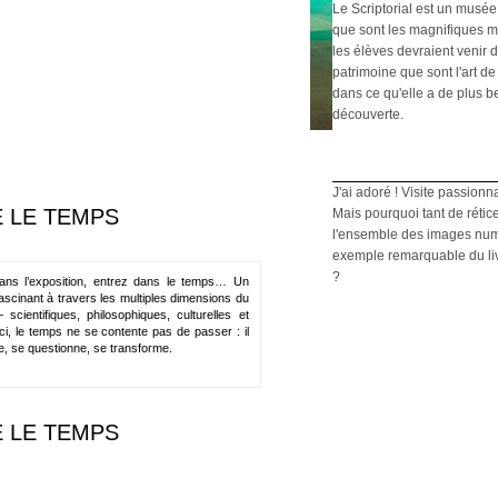
Le Scriptorial est un musée
que sont les magnifiques m
les élèves devraient venir d
patrimoine que sont l'art de 
dans ce qu'elle a de plus b
découverte.
J'ai adoré ! Visite passionn
 LE TEMPS
Mais pourquoi tant de rétic
l'ensemble des images numé
exemple remarquable du livre
?
ans l’exposition, entrez dans le temps… Un
scinant à travers les multiples dimensions du
scientifiques, philosophiques, culturelles et
Ici, le temps ne se contente pas de passer : il
e, se questionne, se transforme.
 LE TEMPS