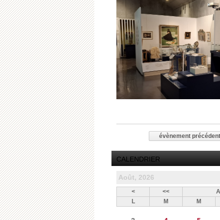
évènement précéden
CALENDRIER
Août, 2026
<
<<
A
L
M
M