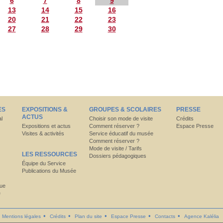
6
7
8
9
13
14
15
16
20
21
22
23
27
28
29
30
ES
EXPOSITIONS &
GROUPES & SCOLAIRES
PRESSE
ACTUS
al
Choisir son mode de visite
Crédits
Expositions et actus
Comment réserver ?
Espace Presse
Visites & activités
Service éducatif du musée
Comment réserver ?
Mode de visite / Tarifs
LES RESSOURCES
Dossiers pédagogiques
Équipe du Service
Publications du Musée
que
e
Mentions légales
Crédits
Plan du site
Espace Presse
Contacts
Agence Kalélia