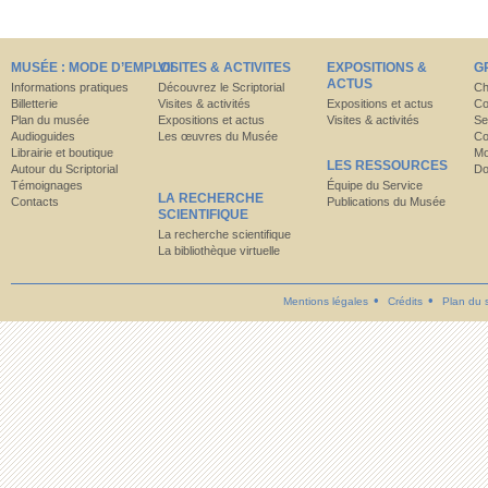
MUSÉE : MODE D’EMPLOI
VISITES & ACTIVITES
EXPOSITIONS &
G
ACTUS
Informations pratiques
Découvrez le Scriptorial
Ch
Billetterie
Visites & activités
Expositions et actus
Co
Plan du musée
Expositions et actus
Visites & activités
Se
Audioguides
Les œuvres du Musée
Co
Librairie et boutique
Mo
LES RESSOURCES
Autour du Scriptorial
Do
Témoignages
Équipe du Service
LA RECHERCHE
Contacts
Publications du Musée
SCIENTIFIQUE
La recherche scientifique
La bibliothèque virtuelle
Mentions légales
Crédits
Plan du s