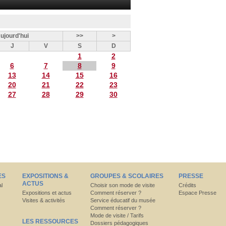
ujourd'hui
>>
>
J
V
S
D
1
2
6
7
8
9
13
14
15
16
20
21
22
23
27
28
29
30
ES
EXPOSITIONS &
GROUPES & SCOLAIRES
PRESSE
ACTUS
al
Choisir son mode de visite
Crédits
Expositions et actus
Comment réserver ?
Espace Presse
Visites & activités
Service éducatif du musée
Comment réserver ?
Mode de visite / Tarifs
LES RESSOURCES
Dossiers pédagogiques