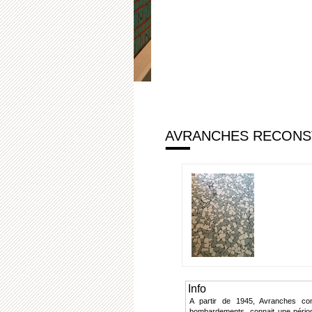
AVRANCHES RECONST
Info
A partir de 1945, Avranches com
bombardements, connait une périod