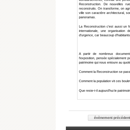
Reconstruction. De nouvelles rue
reconstruits. On transforme, on ag
ville son caractère architectural, s
panoramas.
La Reconstruction c'est aussi un f
internationale, une organisation 
d'urgence, car beaucoup d’habitants
A partir de nombreux documents 
l'exposition, pensée spécialement po
patrimoine qui nous entoure au quotid
Comment la Reconstruction se passe
Comment la population vit ces boul
Que reste-t-il aujourd’hui le patrimo
évènement précéden