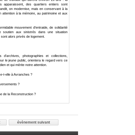
s apparaissent, des quartiers entiers sont
randit, on modernise, mais en conservant à la
on attention à la mémoire, au patrimoine et aux
ormidable mouvement d'entraide, de solidarité
de soutien aux sinistrés dans une situation
 sont alors privés de logement.
d'archives, photographies et collections,
ur le jeune public, orientera le regard vers ce
ien et qui mérite notre attention.
-t-elle à Avranches ?
eversements ?
ine de la Reconstruction ?
t
évènement suivant