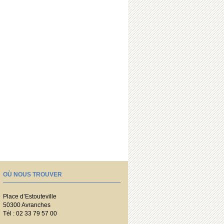
OÙ NOUS TROUVER
Place d’Estouteville
50300 Avranches
Tél : 02 33 79 57 00