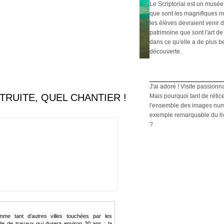
Le Scriptorial est un musée
que sont les magnifiques m
les élèves devraient venir d
patrimoine que sont l'art de 
dans ce qu'elle a de plus b
découverte.
J'ai adoré ! Visite passionn
RUITE, QUEL CHANTIER !
Mais pourquoi tant de rétic
l'ensemble des images numé
exemple remarquable du livre
?
me tant d'autres villes touchées par les
e de travaux qui durera environ 20 ans : la