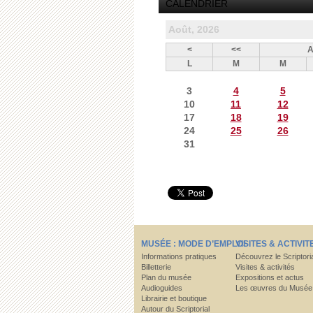
CALENDRIER
Août, 2026
<
<<
A
L
M
M
3
4
5
10
11
12
17
18
19
24
25
26
31
MUSÉE : MODE D’EMPLOI
VISITES & ACTIVIT
Informations pratiques
Découvrez le Scriptori
Billetterie
Visites & activités
Plan du musée
Expositions et actus
Audioguides
Les œuvres du Musée
Librairie et boutique
Autour du Scriptorial