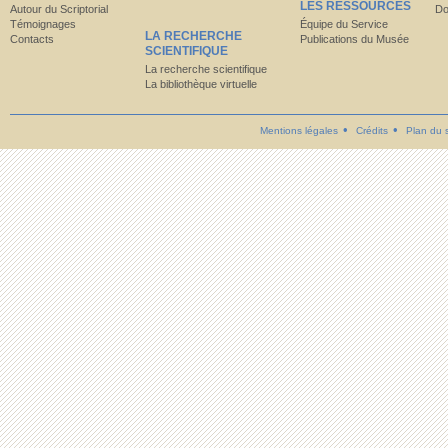
LES RESSOURCES
Autour du Scriptorial
Do
Témoignages
Équipe du Service
LA RECHERCHE
Contacts
Publications du Musée
SCIENTIFIQUE
La recherche scientifique
La bibliothèque virtuelle
Mentions légales
Crédits
Plan du s