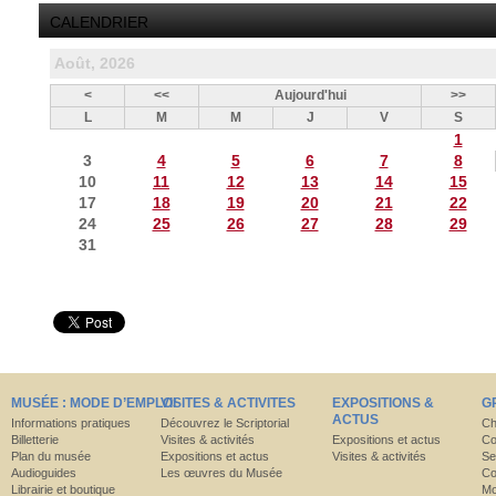
CALENDRIER
Août, 2026
<
<<
Aujourd'hui
>>
L
M
M
J
V
S
1
3
4
5
6
7
8
10
11
12
13
14
15
17
18
19
20
21
22
24
25
26
27
28
29
31
MUSÉE : MODE D’EMPLOI
VISITES & ACTIVITES
EXPOSITIONS &
G
ACTUS
Informations pratiques
Découvrez le Scriptorial
Ch
Billetterie
Visites & activités
Expositions et actus
Co
Plan du musée
Expositions et actus
Visites & activités
Se
Audioguides
Les œuvres du Musée
Co
Librairie et boutique
Mo