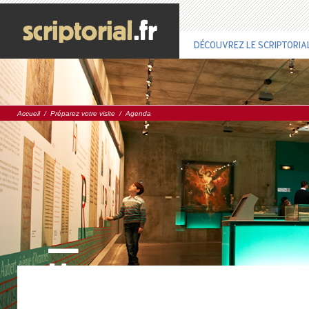
DÉCOUVREZ LE SCRIPTORIA
Accueil
/
Préparez votre visite
/
Agenda