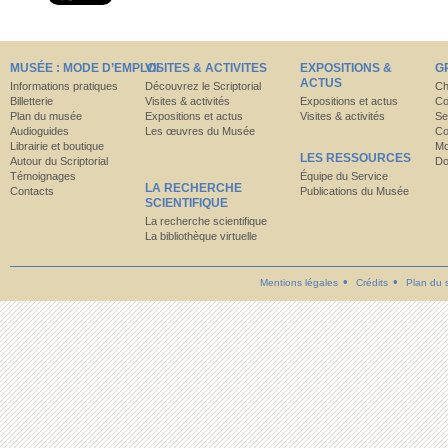
MUSÉE : MODE D’EMPLOI
VISITES & ACTIVITES
EXPOSITIONS &
G
ACTUS
Informations pratiques
Découvrez le Scriptorial
Ch
Billetterie
Visites & activités
Expositions et actus
Co
Plan du musée
Expositions et actus
Visites & activités
Se
Audioguides
Les œuvres du Musée
Co
Librairie et boutique
Mo
LES RESSOURCES
Autour du Scriptorial
Do
Témoignages
Équipe du Service
LA RECHERCHE
Contacts
Publications du Musée
SCIENTIFIQUE
La recherche scientifique
La bibliothèque virtuelle
Mentions légales
Crédits
Plan du s