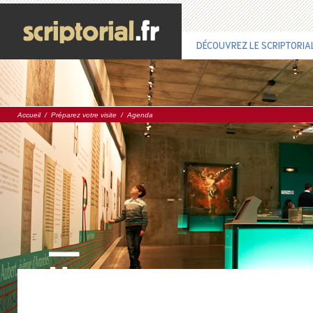
DÉCOUVREZ LE SCRIPTORIA
Accueil
/
Préparez votre visite
/
Agenda