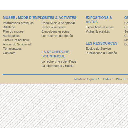
MUSÉE : MODE D’EMPLOI
VISITES & ACTIVITES
EXPOSITIONS &
G
ACTUS
Informations pratiques
Découvrez le Scriptorial
Ch
Billetterie
Visites & activités
Expositions et actus
Co
Plan du musée
Expositions et actus
Visites & activités
Se
Audioguides
Les œuvres du Musée
Co
Librairie et boutique
Mo
LES RESSOURCES
Autour du Scriptorial
Do
Témoignages
Équipe du Service
LA RECHERCHE
Contacts
Publications du Musée
SCIENTIFIQUE
La recherche scientifique
La bibliothèque virtuelle
Mentions légales
Crédits
Plan du s