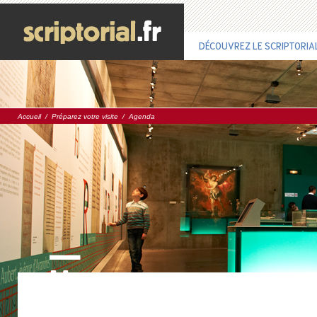
DÉCOUVREZ LE SCRIPTORIA
Accueil
/
Préparez votre visite
/
Agenda