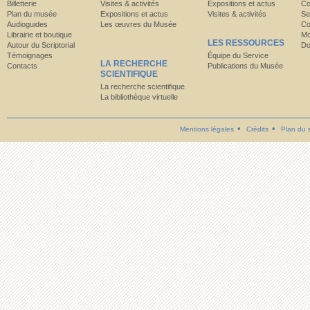
Billetterie
Visites & activités
Expositions et actus
Co
Plan du musée
Expositions et actus
Visites & activités
Se
Audioguides
Les œuvres du Musée
Co
Librairie et boutique
Mo
LES RESSOURCES
Autour du Scriptorial
Do
Témoignages
Équipe du Service
LA RECHERCHE
Contacts
Publications du Musée
SCIENTIFIQUE
La recherche scientifique
La bibliothèque virtuelle
Mentions légales
Crédits
Plan du s