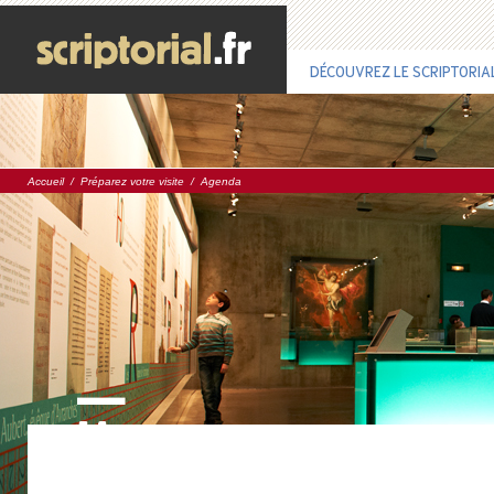
DÉCOUVREZ LE SCRIPTORIA
Accueil
/
Préparez votre visite
/
Agenda