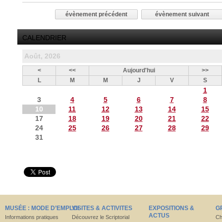
évènement précédent
évènement suivant
CALENDRIER
Août, 2026
<
<<
Aujourd'hui
>>
L
M
M
J
V
S
1
3
4
5
6
7
8
10
11
12
13
14
15
17
18
19
20
21
22
24
25
26
27
28
29
31
MUSÉE : MODE D’EMPLOI
VISITES & ACTIVITES
EXPOSITIONS &
G
ACTUS
Informations pratiques
Découvrez le Scriptorial
Ch