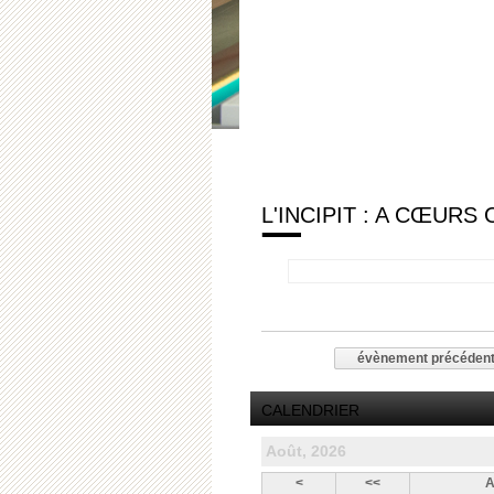
L'INCIPIT : A CŒURS
évènement précéden
CALENDRIER
Août, 2026
<
<<
A