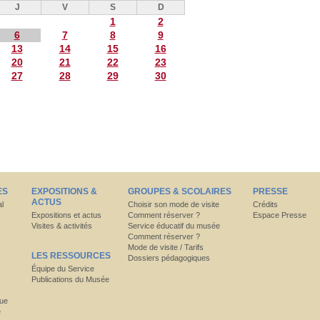
J
V
S
D
1
2
6
7
8
9
13
14
15
16
20
21
22
23
27
28
29
30
ES
EXPOSITIONS &
GROUPES & SCOLAIRES
PRESSE
ACTUS
al
Choisir son mode de visite
Crédits
Expositions et actus
Comment réserver ?
Espace Presse
Visites & activités
Service éducatif du musée
Comment réserver ?
Mode de visite / Tarifs
LES RESSOURCES
Dossiers pédagogiques
Équipe du Service
Publications du Musée
que
e