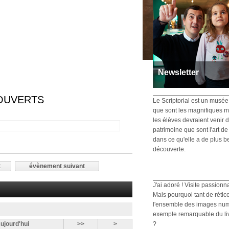
Newsletter
Recevez toutes les info
 OUVERTS
Inscrivez-vous
Le Scriptorial est un musée
que sont les magnifiques m
les élèves devraient venir d
patrimoine que sont l'art de 
dans ce qu'elle a de plus b
découverte.
t
évènement suivant
J'ai adoré ! Visite passionn
Mais pourquoi tant de rétic
l'ensemble des images numé
exemple remarquable du livre
ujourd'hui
>>
>
?