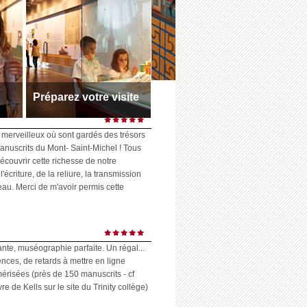
Préparez votre visite
s
Toutes les infos pratiques
Horaires et accès
 merveilleux où sont gardés des trésors
anuscrits du Mont- Saint-Michel ! Tous
écouvrir cette richesse de notre
l'écriture, de la reliure, la transmission
eau. Merci de m'avoir permis cette
ante, muséographie parfaite. Un régal...
ences, de retards à mettre en ligne
risées (près de 150 manuscrits - cf
 de Kells sur le site du Trinity collège)