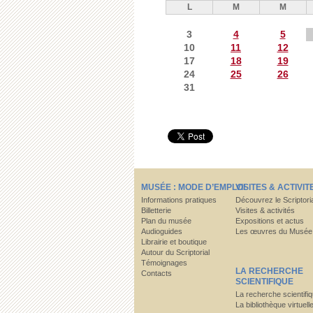
L
M
M
3
4
5
10
11
12
17
18
19
24
25
26
31
MUSÉE : MODE D’EMPLOI
VISITES & ACTIVIT
Informations pratiques
Découvrez le Scriptori
Billetterie
Visites & activités
Plan du musée
Expositions et actus
Audioguides
Les œuvres du Musée
Librairie et boutique
Autour du Scriptorial
Témoignages
LA RECHERCHE
Contacts
SCIENTIFIQUE
La recherche scientifi
La bibliothèque virtuell