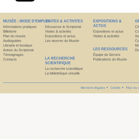
MUSÉE : MODE D’EMPLOI
VISITES & ACTIVITES
EXPOSITIONS &
G
ACTUS
Informations pratiques
Découvrez le Scriptorial
Ch
Billetterie
Visites & activités
Expositions et actus
Co
Plan du musée
Expositions et actus
Visites & activités
Se
Audioguides
Les œuvres du Musée
Co
Librairie et boutique
Mo
LES RESSOURCES
Autour du Scriptorial
Do
Témoignages
Équipe du Service
LA RECHERCHE
Contacts
Publications du Musée
SCIENTIFIQUE
La recherche scientifique
La bibliothèque virtuelle
Mentions légales
Crédits
Plan du s