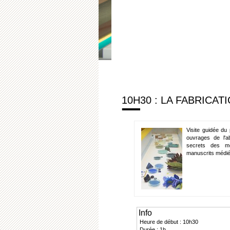
10H30 : LA FABRICA
Visite guidée du 
ouvrages de l'a
secrets des mo
manuscrits médi
Info
Heure de début : 10h30
Durée : 1h