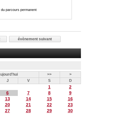
rif du parcours permanent
t
évènement suivant
ujourd'hui
>>
>
J
V
S
D
1
2
6
7
8
9
13
14
15
16
20
21
22
23
27
28
29
30