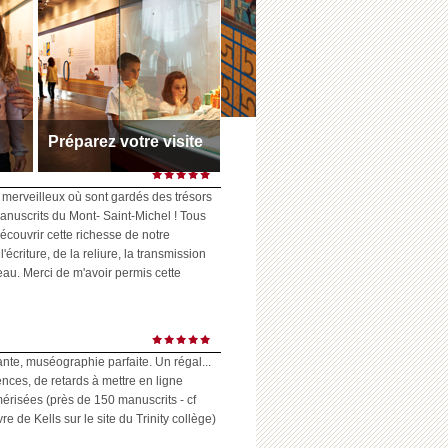
Préparez votre visite
s
Toutes les infos pratiques
Horaires et accès
 merveilleux où sont gardés des trésors
anuscrits du Mont- Saint-Michel ! Tous
écouvrir cette richesse de notre
l'écriture, de la reliure, la transmission
eau. Merci de m'avoir permis cette
ante, muséographie parfaite. Un régal...
ences, de retards à mettre en ligne
risées (près de 150 manuscrits - cf
 de Kells sur le site du Trinity collège)