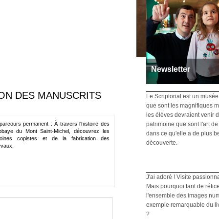
Newsletter
Recevez toutes les info
TION DES MANUSCRITS
Inscrivez-vous
Le Scriptorial est un musée
que sont les magnifiques m
les élèves devraient venir d
parcours permanent : À travers l'histoire des
patrimoine que sont l'art de 
bbaye du Mont Saint-Michel, découvrez les
dans ce qu'elle a de plus b
ines copistes et de la fabrication des
découverte.
évaux.
J'ai adoré ! Visite passionn
Mais pourquoi tant de rétic
l'ensemble des images numé
exemple remarquable du livre
?