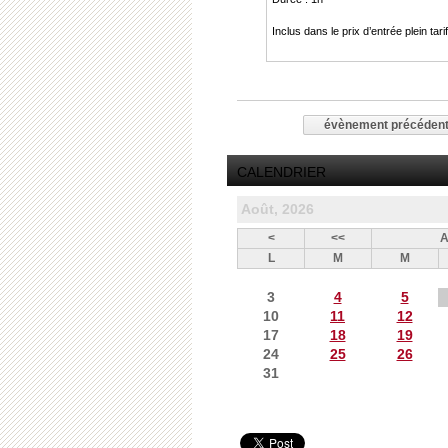
Inclus dans le prix d’entrée plein ta
évènement précéden
CALENDRIER
Août, 2026
<
<<
A
L
M
M
3
4
5
10
11
12
17
18
19
24
25
26
31