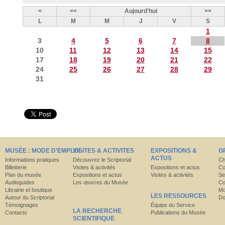
<
<<
Aujourd'hui
>>
L
M
M
J
V
S
1
3
4
5
6
7
8
10
11
12
13
14
15
17
18
19
20
21
22
24
25
26
27
28
29
31
MUSÉE : MODE D’EMPLOI
VISITES & ACTIVITES
EXPOSITIONS &
G
ACTUS
Informations pratiques
Découvrez le Scriptorial
Ch
Billetterie
Visites & activités
Expositions et actus
Co
Plan du musée
Expositions et actus
Visites & activités
Se
Audioguides
Les œuvres du Musée
Co
Librairie et boutique
Mo
LES RESSOURCES
Autour du Scriptorial
Do
Témoignages
Équipe du Service
LA RECHERCHE
Contacts
Publications du Musée
SCIENTIFIQUE