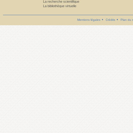
La recherche scientifique
La bibliothèque virtuelle
Mentions légales
Crédits
Plan du s