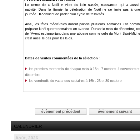
Le terme de « Noël » vient du latin
natalis
, naissance, qui a aussi
nativité. Dans la liturgie, la célébration de Noël ne se limite pas à un
journée. Il convient de parler d’un cycle de festivités.
Ainsi, les fêtes médiévales durent parfois plusieurs semaines. On com
préparer Noël quatre semaines en avance. Durant le mois de décembre, c
de l’Avent est important dans une abbaye comme celle du Mont Saint-Miche
c’est aussi le cas pour les laïcs.
Dates de visites commentées de la sélection
:
les premiers mercredis de chaque mois à 16h : 7 octobre, 4 novembre et
décembre
les vendredis de vacances scolaires à 16h : 23 et 30 octobre
évènement précédent
évènement suivant
CALENDRIER
Août, 2026