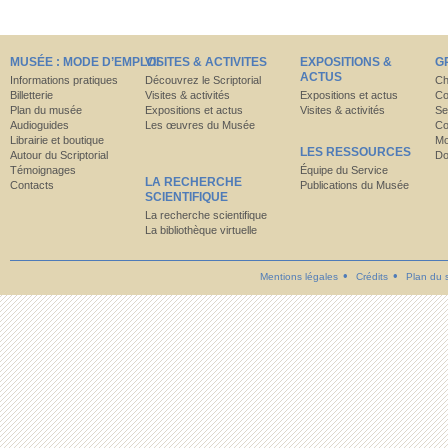
MUSÉE : MODE D’EMPLOI
VISITES & ACTIVITES
EXPOSITIONS &
G
ACTUS
Informations pratiques
Découvrez le Scriptorial
Ch
Billetterie
Visites & activités
Expositions et actus
Co
Plan du musée
Expositions et actus
Visites & activités
Se
Audioguides
Les œuvres du Musée
Co
Librairie et boutique
Mo
LES RESSOURCES
Autour du Scriptorial
Do
Témoignages
Équipe du Service
LA RECHERCHE
Contacts
Publications du Musée
SCIENTIFIQUE
La recherche scientifique
La bibliothèque virtuelle
Mentions légales
Crédits
Plan du s